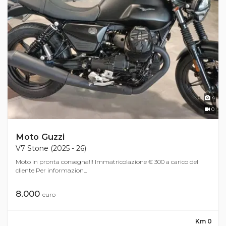
4
0
Moto Guzzi
V7 Stone (2025 - 26)
Moto in pronta consegna!!! Immatricolazione € 300 a carico del
cliente Per informazion...
8.000
euro
Km 0