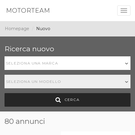
MOTORTEAM
Togg
navig
Homepage
Nuovo
Ricerca nuovo
SELEZIONA UNA MARCA
SELEZIONA UN MODELLO
CERCA
80 annunci