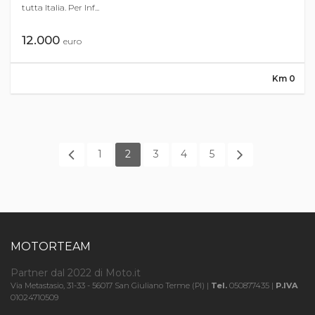
tutta Italia. Per Inf...
12.000
euro
Km 0
1
2
3
4
5
MOTORTEAM
Partner dal 2022 di Moto.it
Via Metastasio, 31-33 - 56017 San Giuliano Terme (PI) |
Tel.
050877435 |
P.IVA
01024710509