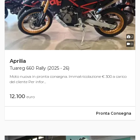
2
0
Aprilia
Tuareg 660 Rally (2025 - 26)
Moto nuova in pronta consegna. Immatricolazione € 300 a carico
del cliente Per infor...
12.100
euro
Pronta Consegna