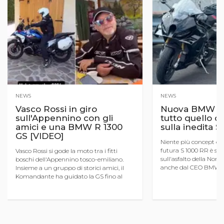
NEWS
NEWS
Vasco Rossi in giro
Nuova BMW S 
sull'Appennino con gli
tutto quello 
amici e una BMW R 1300
sulla inedita 
GS [VIDEO]
Niente più concept da 
futura S 1000 RR è sces
Vasco Rossi si gode la moto tra i fitti
sull'asfalto della Nord
boschi dell'Appennino tosco-emiliano.
anche dal CEO BMW 
Insieme a un gruppo di storici amici, il
Flasch. Tra brevetti sve
Komandante ha guidato la GS fino al
catturati sul circuito t
suggestivo Lago Santo Modenese,
ripercorriamo ...
fermandosi per un pranzo a base di po ...