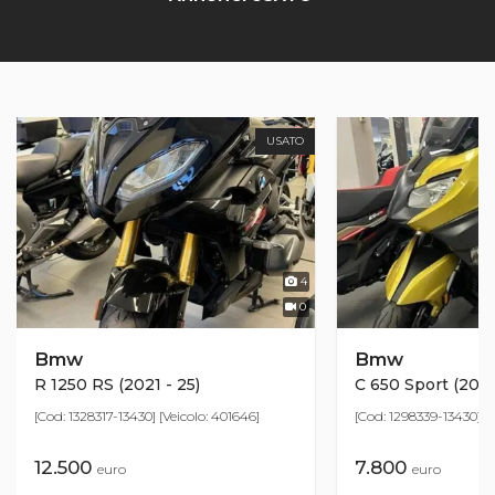
USATO
4
0
Bmw
Bmw
R 1250 RS (2021 - 25)
C 650 Sport (2016
[Cod: 1328317-13430] [Veicolo: 401646]
[Cod: 1298339-13430] [V
12.500
7.800
euro
euro