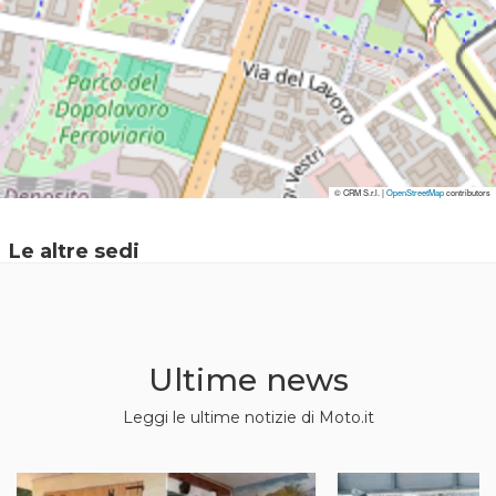
© CRM S.r.l. |
© CRM S.r.l. |
OpenStreetMap
OpenStreetMap
contributors
contributors
Le altre sedi
Ultime news
Leggi le ultime notizie di Moto.it