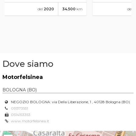
del
2020
34.500
km
del
2
Dove siamo
Motorfelsinea
BOLOGNA (BO)
NEGOZIO BOLOGNA: via Della Liberazione, 1 , 40128 Bologna (BO)
051373551
0514153353
www.motorfelsinea.it