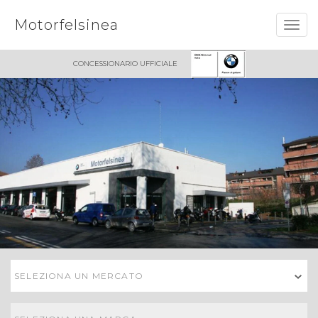
Motorfelsinea
Togg
navig
CONCESSIONARIO UFFICIALE
SELEZIONA UN MERCATO