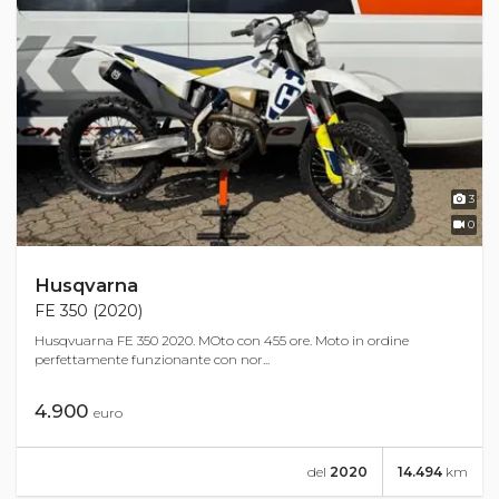
3
0
Husqvarna
FE 350 (2020)
Husqvuarna FE 350 2020. MOto con 455 ore. Moto in ordine
perfettamente funzionante con nor...
4.900
euro
del
2020
14.494
km