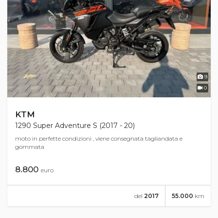
9
0
KTM
1290 Super Adventure S (2017 - 20)
moto in perfette condizioni , viene consegnata tagliandata e
gommata
8.800
euro
del
2017
55.000
km