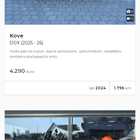
6
0
Kove
510X (2025 - 26)
moto pari al nuovo , barre portezione , sottomotore , cavalletto
centale e portapacchi smo...
4.290
euro
del
2024
1.796
km