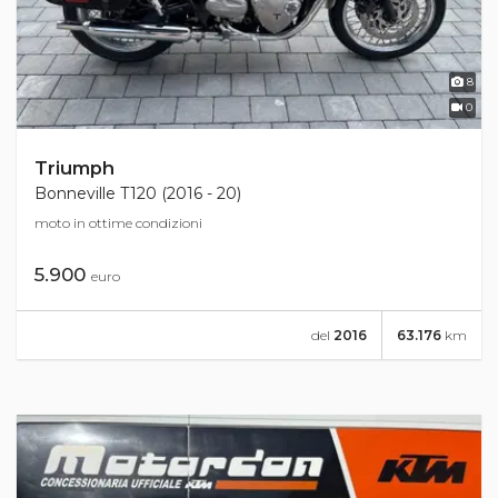
8
0
Triumph
Bonneville T120 (2016 - 20)
moto in ottime condizioni
5.900
euro
del
2016
63.176
km