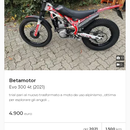
10
0
Betamotor
Evo 300 4t (2021)
trial pari al nuovo trasformato a moto da uso alpinismo , ottima
per esplorare gli angoli ...
4.900
euro
del
2021
1.500
km