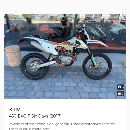
8
0
KTM
450 EXC-F Six Days (2017)
veicolo in ottime condizioni generali , ustao amatorialmente per
uscite dual ,la moto pres...