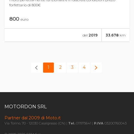
forfettario di 800€
800
euro
del
2019
33.678
km
1
2
3
4
MOTORDON SRL
Partner dal 2009 di Moto.it
Via Torino, 70 - 12030 Casalgrasso (CN) |
Tel.
011975641 |
P.IVA
03200760043