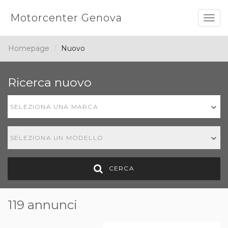
Motorcenter Genova
Togg
navig
Homepage
Nuovo
Ricerca nuovo
SELEZIONA UNA MARCA
SELEZIONA UN MODELLO
CERCA
119 annunci