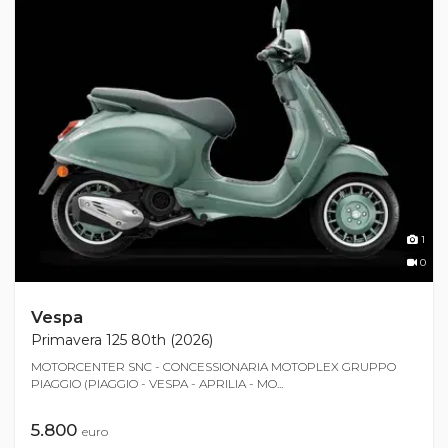
1
0
Vespa
Primavera 125 80th (2026)
MOTORCENTER SNC - CONCESSIONARIA MOTOPLEX GRUPPO
PIAGGIO (PIAGGIO - VESPA - APRILIA - MO...
5.800
euro