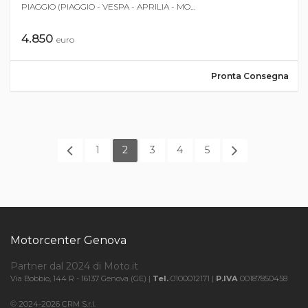
PIAGGIO (PIAGGIO - VESPA - APRILIA - MO...
4.850
euro
Pronta Consegna
1
2
3
4
5
Motorcenter Genova
Partner dal 2024 di Moto.it
Via Bobbio, 144 R - 16137 Genova (GE) |
Tel.
0100012171 |
P.IVA
00187850458
© 2024-2026 CRM S.r.l.