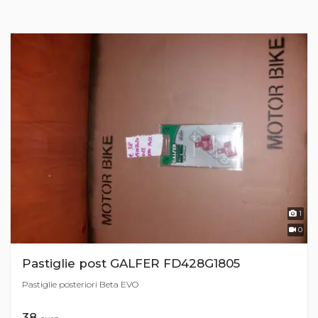
1
0
Pastiglie post GALFER FD428G1805
Pastiglie posteriori Beta EVO
38