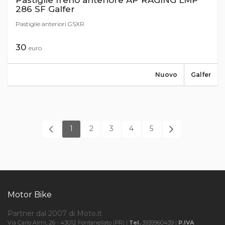
Pastiglie freno anteriore AP RAGING LMP
286 SF Galfer
Pastiglie anteriori GSXR
30
euro
Nuovo
Galfer
1
2
3
4
5
Motor Bike
Partner dal 2007 di Moto.it
Via Carlo Aimi, 26 - 43012 Fontanellato (PR) |
Tel.
3939960439 |
P.IVA