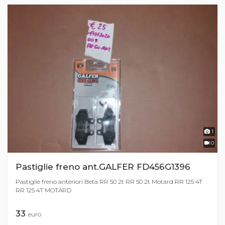
1
0
Pastiglie freno ant.GALFER FD456G1396
Pastiglie freno anteriori Beta RR 50 2t RR 50 2t Motard RR 125 4T
RR 125 4T MOTARD
33
euro