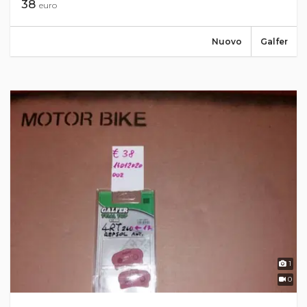
38
euro
Nuovo
Galfer
1
0