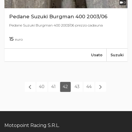
0
Pedane Suzuki Burgman 400 2003/06
Pedane Suzuki Burgman 400 2003/06 prezzo cadauna
15
euro
Usato
Suzuki
40
41
42
43
44
Motopoint Racing S.R.L.