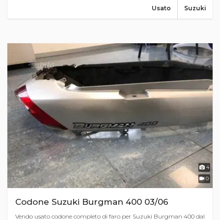
Usato
Suzuki
4
0
Codone Suzuki Burgman 400 03/06
Vendo usato codone completo di faro per Suzuki Burgman 400 dal