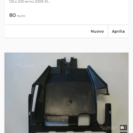
125 e 200 anno 2009-10....
80
euro
Nuovo
Aprilia
2