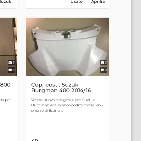
Suzuki
Usato
Aprilia
3
3
0
0
P800
Cop. post . Suzuki
Burgman 400 2014/16
dx per
Vendo nuovo e originale per Suzuki
Burgman 400 bianco codice colore Rb5
prezzo di listino ...
49