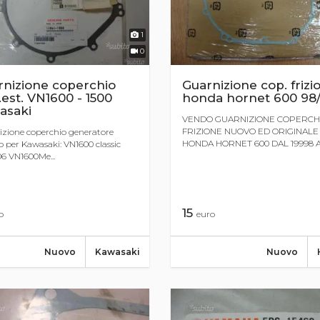
1
0
rnizione coperchio
Guarnizione cop. frizi
est. VN1600 - 1500
honda hornet 600 98
asaki
VENDO GUARNIZIONE COPERCH
FRIZIONE NUOVO ED ORIGINALE
zione coperchio generatore
HONDA HORNET 600 DAL 19998 AL 
o per Kawasaki: VN1600 classic
6 VN1600Me...
15
o
euro
Nuovo
Kawasaki
Nuovo