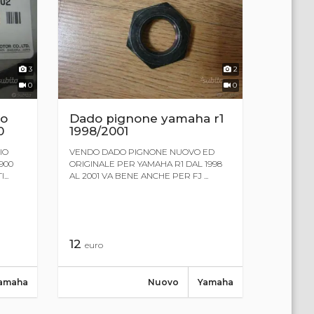
3
2
0
0
io
Dado pignone yamaha r1
0
1998/2001
IO
VENDO DADO PIGNONE NUOVO ED
900
ORIGINALE PER YAMAHA R1 DAL 1998
...
AL 2001 VA BENE ANCHE PER FJ ...
12
euro
amaha
Nuovo
Yamaha