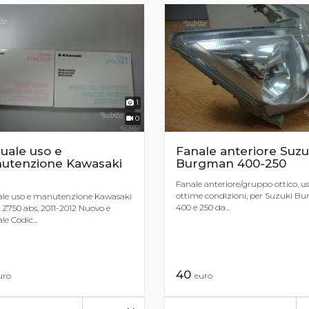
1
0
uale uso e
Fanale anteriore Suzu
utenzione Kawasaki
Burgman 400-250
Fanale anteriore/gruppo ottico, us
ottime condizioni, per Suzuki B
le uso e manutenzione Kawasaki
400 e 250 da...
 Z750 abs, 2011-2012 Nuovo e
le Codic...
40
uro
euro