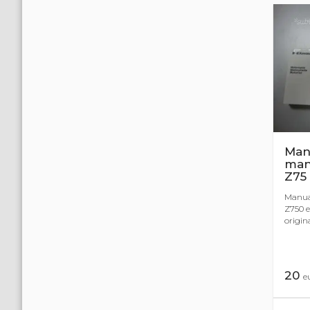
Man
man
Z75
Manua
Z750 e
origina
20
e