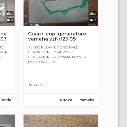
2
2
0
0
one
Guarn. cop. generatore
/07
yamaha yzf-r125 08
IO
VENDO NUOVA ED ORIGINALE
 PER
GUARNIZIONE COPERCHIO
...
GENERATORE PER YAMAHA YZF-R
DAL 2008 AL 201...
12
euro
Honda
Nuovo
Yamaha