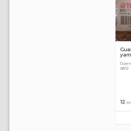
Guar
yama
Guarn 
08/12
12
eu