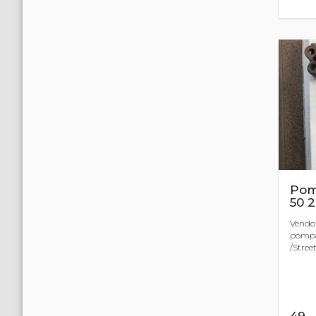
Pomp
50 
Vendo 
pompa 
/Street
49