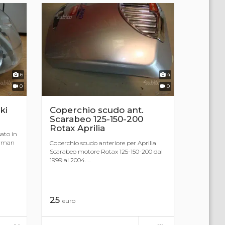
6
4
0
0
ki
Coperchio scudo ant.
Scarabeo 125-150-200
Rotax Aprilia
ato in
urman
Coperchio scudo anteriore per Aprilia
Scarabeo motore Rotax 125-150-200 dal
1999 al 2004. ...
25
euro