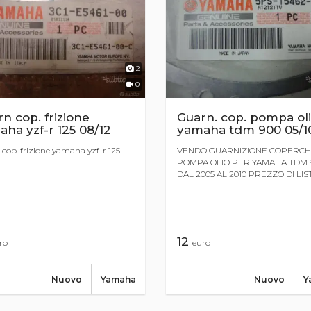
2
0
n cop. frizione
Guarn. cop. pompa ol
ha yzf-r 125 08/12
yamaha tdm 900 05/1
cop. frizione yamaha yzf-r 125
VENDO GUARNIZIONE COPERCH
POMPA OLIO PER YAMAHA TDM 
DAL 2005 AL 2010 PREZZO DI LISTI
12
ro
euro
Nuovo
Yamaha
Nuovo
Y