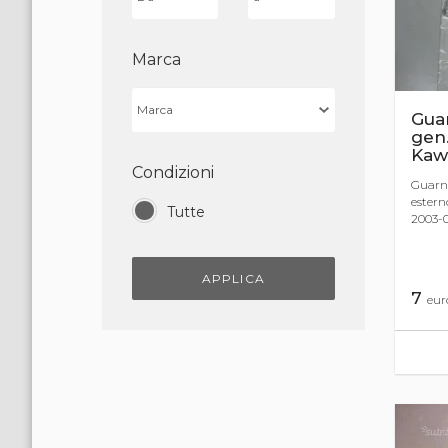
Marca
Gua
gen.
Kaw
Condizioni
Guarni
estern
Tutte
2003-0
APPLICA
7
eur