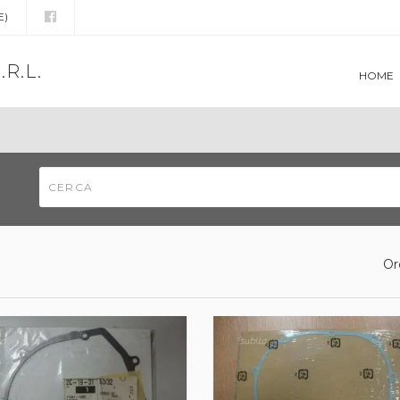
E)
.R.L.
HOME
Or