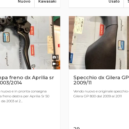
Nuovo
Kawasaki
Usato
3
0
a freno dx Aprilia sr
Specchio dx Gilera G
2003/2014
2009/11
nuovo e in pronta consegna
Vendo nuovo e originale specchio 
freno destra per Aprilia Sr 50
Gilera GP 800 dal 2009 al 2011
 da 2003 al 2...
29