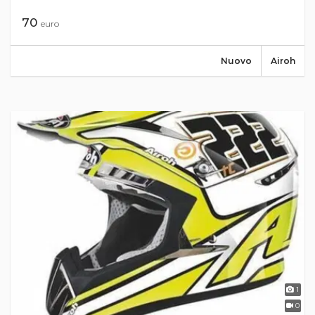
70
euro
Nuovo
Airoh
1
0