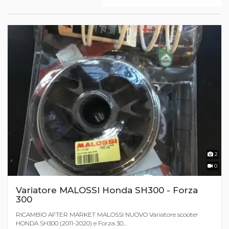
2
0
Variatore MALOSSI Honda SH300 - Forza
300
RICAMBIO AFTER MARKET MALOSSI NUOVO Variatore scooter
HONDA SH300 (2011-2020) e Forza 30...