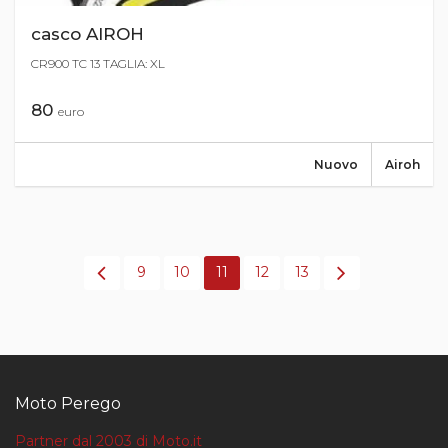
casco AIROH
CR900 TC 13 TAGLIA: XL
80
euro
Nuovo
Airoh
9
10
11
12
13
Moto Perego
Partner dal 2003 di Moto.it