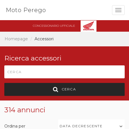
Moto Perego
Togg
navig
CONCESSIONARIO UFFICIALE
Homepage
Accessori
Ricerca accessori
CERCA
314 annunci
Ordina per
DATA DECRESCENTE