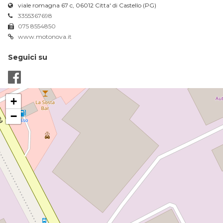
viale romagna 67 c, 06012 Citta' di Castello (PG)
3355367698
075 8554850
www.motonova.it
Seguici su
+
−