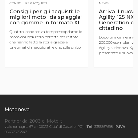
CONSIGLI PER ACQUISTI
NEWS
Consigli per gli acquisti: le
Arriva il nuo
migliori moto “da spiaggia”
Agility 125 NX,
con gomme in formato XL
Generation del
cittadino
Quattro icone senza tempo: scopriamo le
moto dal look retrò perfette per l’estate
Dopo una carriera ven
che hanno fatto la storia grazie a
200.000 esemplari vend
pneumatici maggiorati e uno stile unico.
Agility si rinnova. Kym
Divertimento garantito sul lungomare e
presentato il nuovo Agi
in città
sigla NX sta per Next G
della quarta gener ...
Motonova
Partner dal 2003 di Moto.it
viale romagna 67 c - 06012 Citta' di Castello (PG) |
Tel.
3355367698 |
P.IVA
00607070547