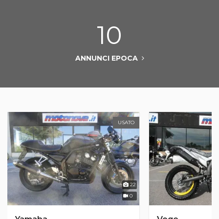
10
ANNUNCI EPOCA
USATO
22
0
Yamaha
Voge