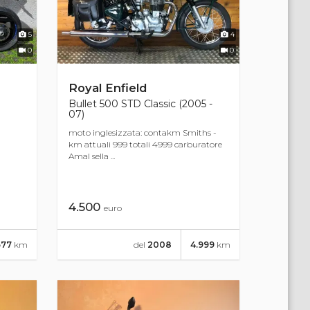
5
4
0
0
Royal Enfield
Bullet 500 STD Classic (2005 -
07)
moto inglesizzata: contakm Smiths -
km attuali 999 totali 4999 carburatore
Amal sella ...
4.500
euro
677
km
del
2008
4.999
km