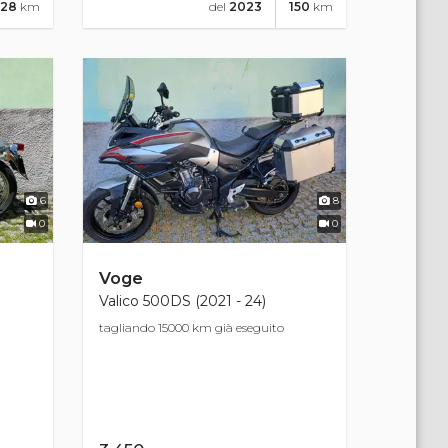
328
km
del
2023
150
km
6
8
0
0
Voge
Valico 500DS (2021 - 24)
tagliando 15000 km già eseguito