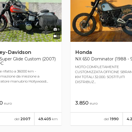
8
0
ley-Davidson
Honda
 Super Glide Custom (2007)
NX 650 Dominator (1988 - 
DC
MOTO COMPLETAMENTE
 rifatto a 36000 km -
CUSTOMIZZATA OFFICINE SBRAN
rmazione da iniezione a
KM TOTALI 32.000. SOSTITUITI
atore manubrio Hollywood...
DISTRIBUZ...
50
3.850
euro
euro
del
2007
49.405
km
del
1990
4.