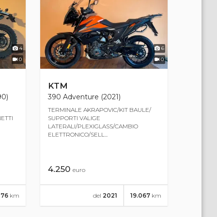
4
6
0
0
KTM
90)
390 Adventure (2021)
TERMINALE AKRAPOVIC/KIT BAULE/
ETTI
SUPPORTI VALIGE
LATERALI/PLEXIGLASS/CAMBIO
ELETTRONICO/SELL...
4.250
euro
276
km
del
2021
19.067
km