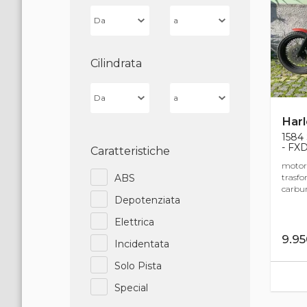
Cilindrata
Har
1584
- FX
Caratteristiche
motore
trasfo
ABS
carbur
Depotenziata
Elettrica
9.9
Incidentata
Solo Pista
Special