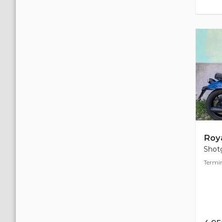
Roya
Shotg
Termin