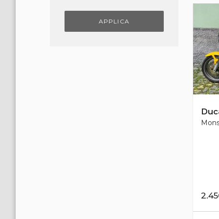
APPLICA
Duca
Monst
2.4