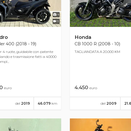
4
0
dro
Honda
r 400 (2018 - 19)
CB 1000 R (2008 - 10)
r 4 ruote, guidabile con patente
TAGLIANDATA A 20.000 KM
iando e trasmissione fatti a 40000
pl...
50
4.450
euro
euro
del
2019
46.079
km
del
2009
21.