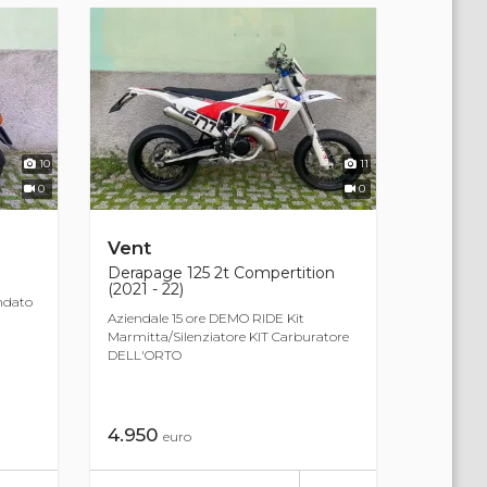
10
11
0
0
Vent
Derapage 125 2t Compertition
(2021 - 22)
andato
Aziendale 15 ore DEMO RIDE Kit
Marmitta/Silenziatore KIT Carburatore
DELL'ORTO
4.950
euro