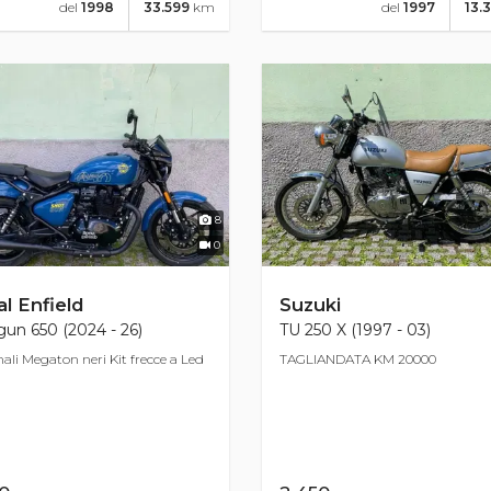
del
1998
33.599
km
del
1997
13.
8
0
l Enfield
Suzuki
un 650 (2024 - 26)
TU 250 X (1997 - 03)
ali Megaton neri Kit frecce a Led
TAGLIANDATA KM 20000