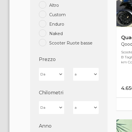
Altro
Custom
Enduro
Naked
Qua
Scooter Ruote basse
Qoode
Scoote
B Tagl
Prezzo
km Com
4.6
Chilometri
Anno