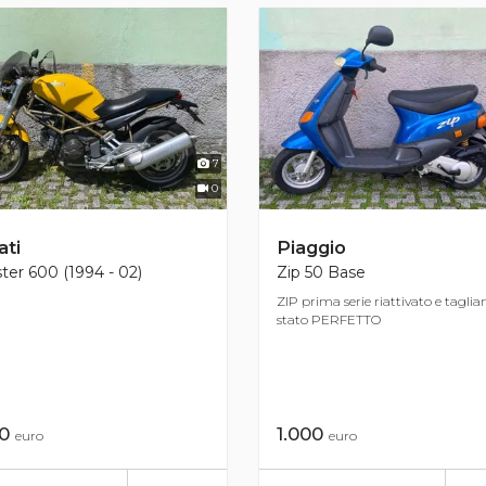
7
0
ti
Piaggio
er 600 (1994 - 02)
Zip 50 Base
ZIP prima serie riattivato e tagli
stato PERFETTO
50
1.000
euro
euro