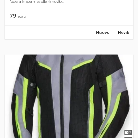
fodera impermeabile rimovib...
79
euro
Nuovo
Hevik
2