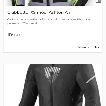
0
Giubbotto IXS mod. Ashton Air
Giubbotto moto estivo IXS Ashton Air in tessuto ventilato con
protezioni CE e inserti rifl...
119
euro
Nuovo
Ixs