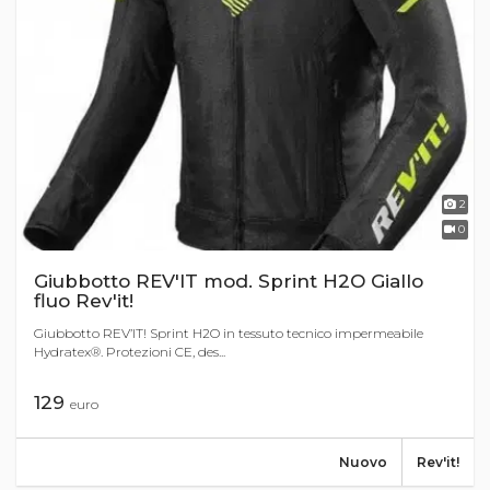
2
0
Giubbotto REV'IT mod. Sprint H2O Giallo
fluo Rev'it!
Giubbotto REV’IT! Sprint H2O in tessuto tecnico impermeabile
Hydratex®. Protezioni CE, des...
129
euro
Nuovo
Rev'it!