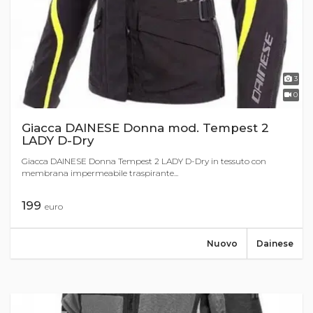
3
0
Giacca DAINESE Donna mod. Tempest 2
LADY D-Dry
Giacca DAINESE Donna Tempest 2 LADY D-Dry in tessuto con
membrana impermeabile traspirante...
199
euro
Nuovo
Dainese