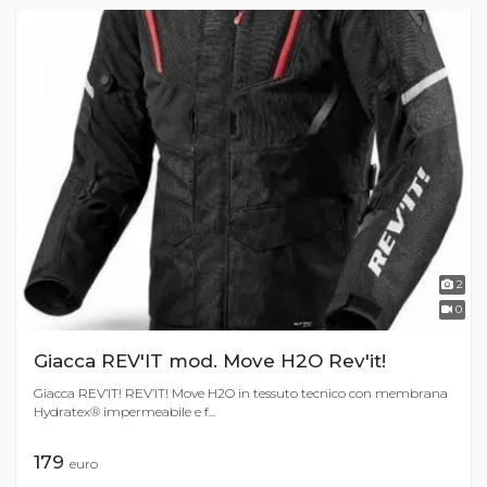
2
0
Giacca REV'IT mod. Move H2O Rev'it!
Giacca REV’IT! REV’IT! Move H2O in tessuto tecnico con membrana
Hydratex® impermeabile e f...
179
euro