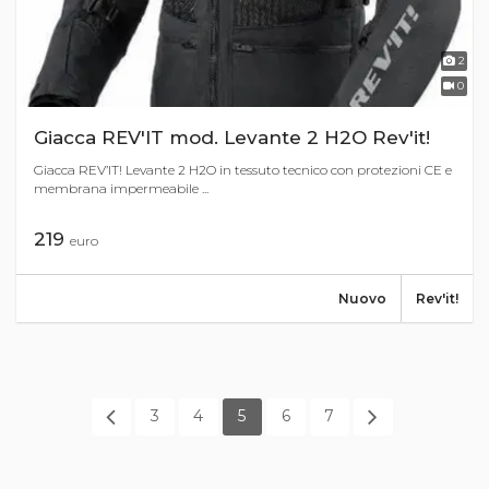
2
0
Giacca REV'IT mod. Levante 2 H2O Rev'it!
Giacca REV’IT! Levante 2 H2O in tessuto tecnico con protezioni CE e
membrana impermeabile ...
219
euro
Nuovo
Rev'it!
3
4
5
6
7