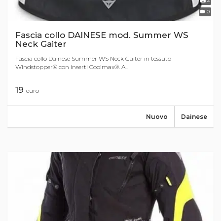
2
0
Fascia collo DAINESE mod. Summer WS
Neck Gaiter
Fascia collo Dainese Summer WS Neck Gaiter in tessuto
Windstopper® con inserti Coolmax®. A...
19
euro
Nuovo
Dainese