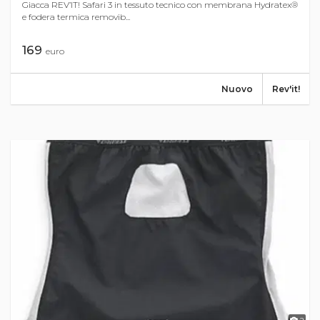
Giacca REV’IT! Safari 3 in tessuto tecnico con membrana Hydratex®
e fodera termica removib...
169
euro
Nuovo
Rev'it!