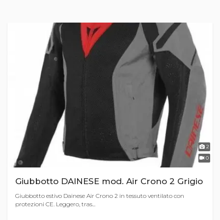
2
0
Giubbotto DAINESE mod. Air Crono 2 Grigio
Giubbotto estivo Dainese Air Crono 2 in tessuto ventilato con
protezioni CE. Leggero, tras...