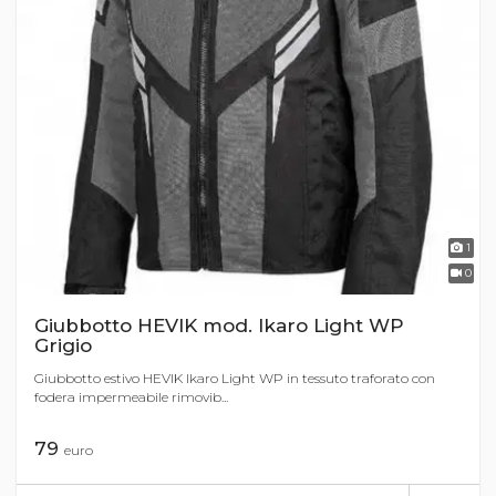
1
0
Giubbotto HEVIK mod. Ikaro Light WP
Grigio
Giubbotto estivo HEVIK Ikaro Light WP in tessuto traforato con
fodera impermeabile rimovib...
79
euro