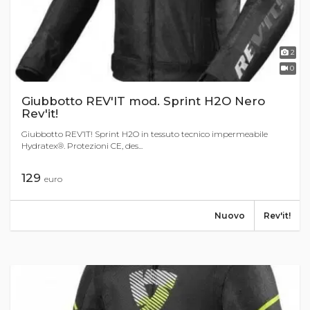
2
0
Giubbotto REV'IT mod. Sprint H2O Nero
Rev'it!
Giubbotto REV’IT! Sprint H2O in tessuto tecnico impermeabile
Hydratex®. Protezioni CE, des...
129
euro
Nuovo
Rev'it!