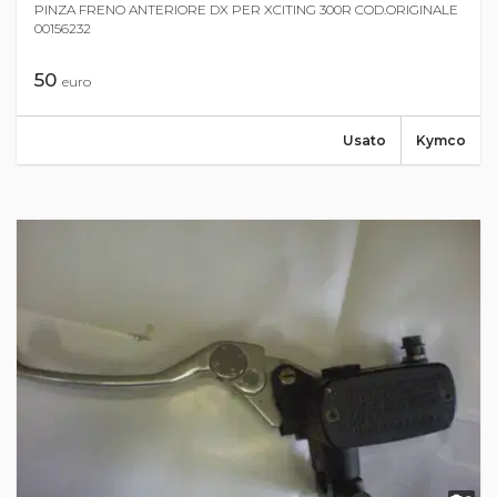
PINZA FRENO ANTERIORE DX PER XCITING 300R COD.ORIGINALE
00156232
50
euro
Usato
Kymco