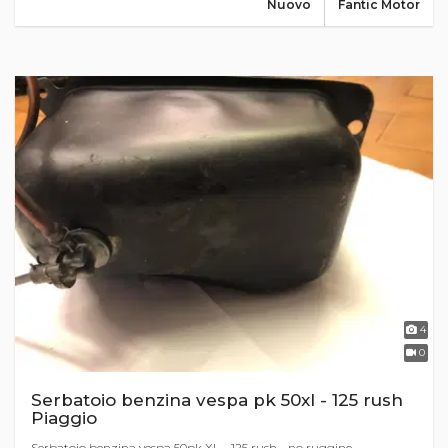
Nuovo
Fantic Motor
4
0
Serbatoio benzina vespa pk 50xl - 125 rush
Piaggio
Serbatoio benzina vespa 50pk XL - 125 rush - no ruggine-