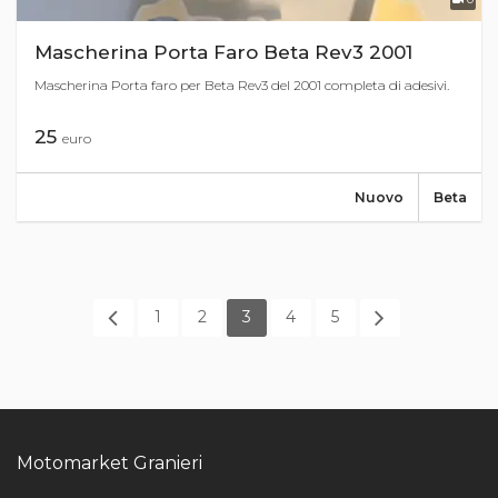
Mascherina Porta Faro Beta Rev3 2001
Mascherina Porta faro per Beta Rev3 del 2001 completa di adesivi.
25
euro
Nuovo
Beta
1
2
3
4
5
Motomarket Granieri