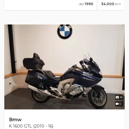
del
1990
34.000
km
16
0
Bmw
K 1600 GTL (2010 - 16)