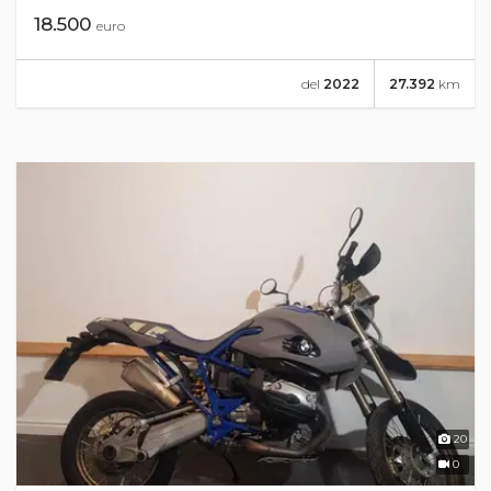
18.500
euro
del
2022
27.392
km
20
0