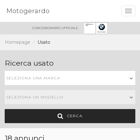
Motogerardo
Togg
navig
CONCESSIONARIO UFFICIALE
Homepage
Usato
Ricerca usato
SELEZIONA UNA MARCA
SELEZIONA UN MODELLO
CERCA
18 annunci