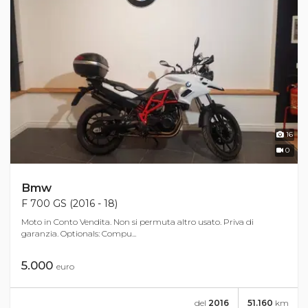
16
0
Bmw
F 700 GS (2016 - 18)
Moto in Conto Vendita. Non si permuta altro usato. Priva di
garanzia. Optionals: Compu...
5.000
euro
del
2016
51.160
km