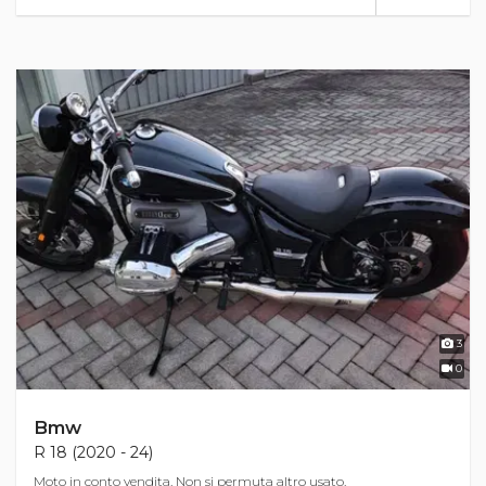
3
0
Bmw
R 18 (2020 - 24)
Moto in conto vendita. Non si permuta altro usato.