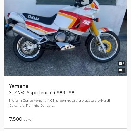
2
0
Yamaha
XTZ 750 SuperTéneré (1989 - 98)
Moto in Conto Vendita NON si permuta altro usato e priva di
Garanzia. Per info Contatt...
7.500
euro