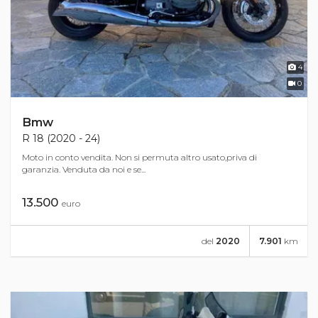
4
0
Bmw
R 18 (2020 - 24)
Moto in conto vendita. Non si permuta altro usato,priva di
garanzia. Venduta da noi e se...
13.500
euro
del
2020
7.901
km