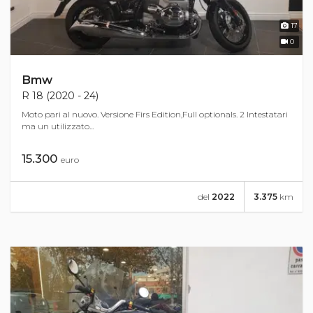
17
0
Bmw
R 18 (2020 - 24)
Moto pari al nuovo. Versione Firs Edition,Full optionals. 2 Intestatari
ma un utilizzato...
15.300
euro
del
2022
3.375
km