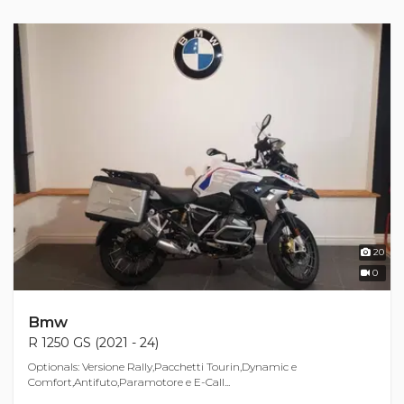
20
0
Bmw
R 1250 GS (2021 - 24)
Optionals: Versione Rally,Pacchetti Tourin,Dynamic e
Comfort,Antifuto,Paramotore e E-Call...