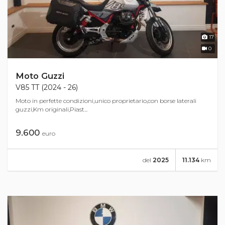
17
0
Moto Guzzi
V85 TT (2024 - 26)
Moto in perfette condizioni,unico proprietario,con borse laterali
guzzi,Km originali,Piast...
9.600
euro
del
2025
11.134
km