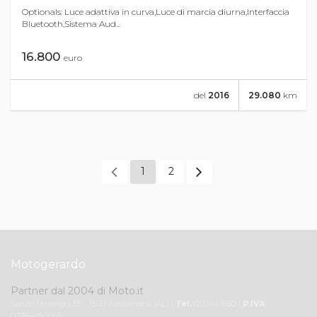
Optionals: Luce adattiva in curva,Luce di marcia diurna,Interfaccia
Bluetooth,Sistema Aud...
16.800
euro
del
2016
29.080
km
1
2
Motogerardo
Partner dal 2004 di Moto.it
Spalto Marengo, 55 - 15121 Alessandria (AL) |
Tel.
0131441650 |
P.IVA
02384950065