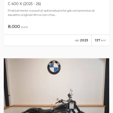
C 400 X (2025 - 26)
Praticamente nuovo,full optionals,anche già comprensivo di
bauletto originali Bmw con chia...
8.000
euro
del
2025
137
km