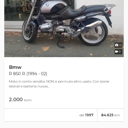
13
0
Bmw
R 850 R (1994 - 02)
Moto in conto vendita. NON si permuta altro usato. Con borse
laterali e batteria nuova...
2.000
euro
del
1997
84.625
km