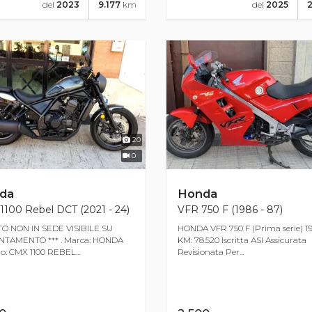
del
2023
9.177
km
del
2025
20
0
da
Honda
100 Rebel DCT (2021 - 24)
VFR 750 F (1986 - 87)
TO NON IN SEDE VISIBILE SU
HONDA VFR 750 F (Prima serie) 1
TAMENTO *** . Marca: HONDA
KM: 78.520 Iscritta ASI Assicurata
o: CMX 1100 REBEL...
Revisionata Per...