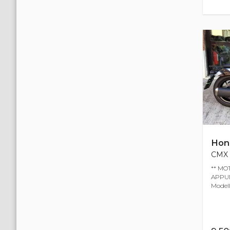
Hon
CMX 1
** MO
APPUN
Modell