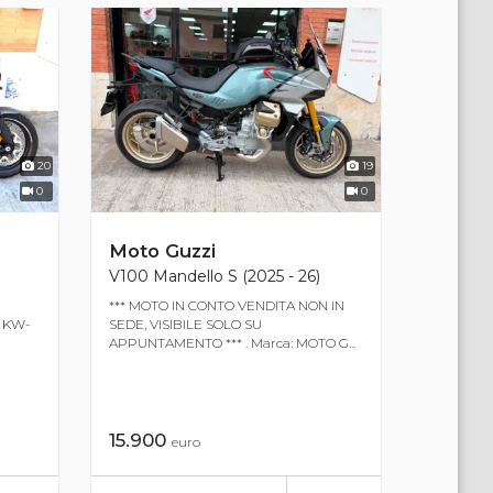
20
19
0
0
Moto Guzzi
V100 Mandello S (2025 - 26)
*** MOTO IN CONTO VENDITA NON IN
c KW-
SEDE, VISIBILE SOLO SU
APPUNTAMENTO *** . Marca: MOTO G...
15.900
euro