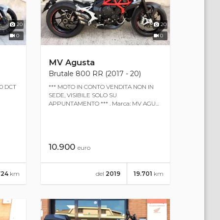
20
20
0
0
MV Agusta
Brutale 800 RR (2017 - 20)
50 DCT
*** MOTO IN CONTO VENDITA NON IN
SEDE, VISIBILE SOLO SU
APPUNTAMENTO *** . Marca: MV AGU...
10.900
euro
724
km
del
2019
19.701
km