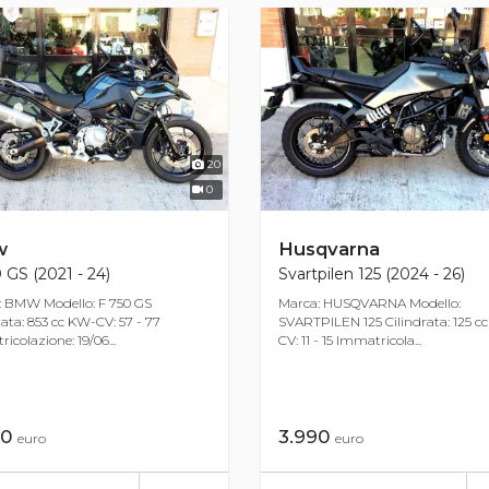
20
0
w
Husqvarna
 GS (2021 - 24)
Svartpilen 125 (2024 - 26)
: BMW Modello: F 750 GS
Marca: HUSQVARNA Modello:
rata: 853 cc KW-CV: 57 - 77
SVARTPILEN 125 Cilindrata: 125 c
icolazione: 19/06...
CV: 11 - 15 Immatricola...
00
3.990
euro
euro