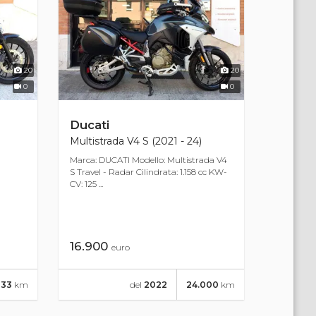
20
20
0
0
Ducati
Multistrada V4 S (2021 - 24)
Marca: DUCATI Modello: Multistrada V4
S Travel - Radar Cilindrata: 1.158 cc KW-
CV: 125 ...
16.900
euro
333
km
del
2022
24.000
km