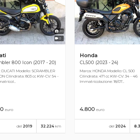
20
0
ti
Honda
bler 800 Icon (2017 - 20)
CL500 (2023 - 24)
: DUCATI Modello: SCRAMBLER
Marca: HONDA Modello: CL 500
ON Cilindrata: 803 cc KW-CV: 54 -
Cilindrata: 471 cc KW-CV: 34 - 46
atricol...
Immatricolazione: 18/07...
00
4.800
euro
euro
del
2019
32.224
km
del
2024
8.