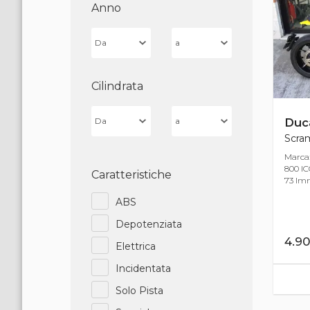
Anno
Cilindrata
Duca
Scram
Marca
800 IC
Caratteristiche
73 Imm
ABS
Depotenziata
4.9
Elettrica
Incidentata
Solo Pista