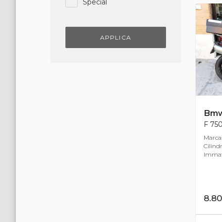
Special
APPLICA
Bm
F 750
Marca
Cilind
Immatr
8.8