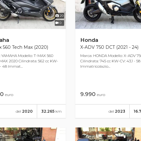
20
0
aha
Honda
x 560 Tech Max (2020)
X-ADV 750 DCT (2021 - 24)
: YAMAHA Modello: T-MAX 560
Marca: HONDA Modello: X-ADV 7
AX 2020 Cilindrata: 562 cc KW-
Cilindrata: 745 cc KW-CV: 43,1 - 58
 - 48 Immat...
Immatricolazio...
00
9.990
euro
euro
del
2020
32.265
km
del
2023
16.