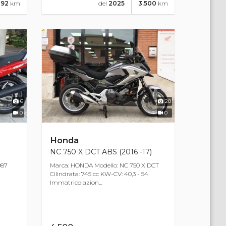
292
km
del
2025
3.500
km
6
20
0
0
Honda
NC 750 X DCT ABS (2016 -17)
987
Marca: HONDA Modello: NC 750 X DCT
Cilindrata: 745 cc KW-CV: 40,3 - 54
Immatricolazion...