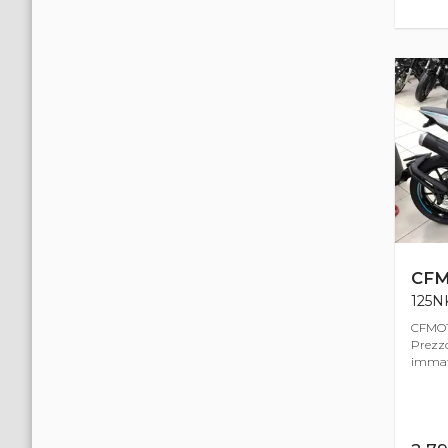
CF
125NK
CFMOT
Prezzo 
immatr