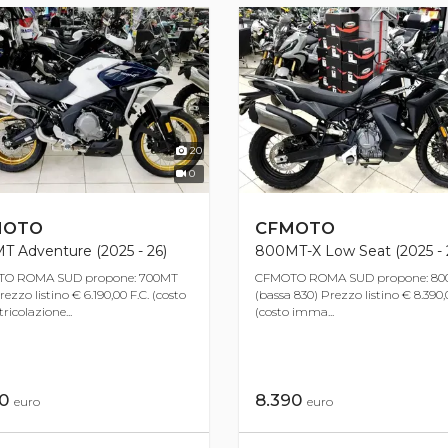
20
0
MOTO
CFMOTO
T Adventure (2025 - 26)
800MT-X Low Seat (2025 - 
O ROMA SUD propone: 700MT
CFMOTO ROMA SUD propone: 80
ezzo listino € 6.190,00 F.C. (costo
(bassa 830) Prezzo listino € 8.390,
icolazione...
(costo imma...
90
8.390
euro
euro