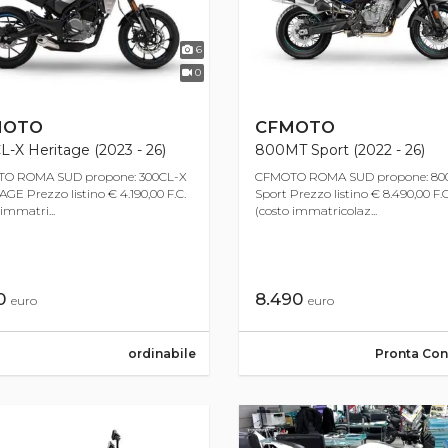
6
0
MOTO
CFMOTO
-X Heritage (2023 - 26)
800MT Sport (2022 - 26)
O ROMA SUD propone: 300CL-X
CFMOTO ROMA SUD propone: 8
GE Prezzo listino € 4.190,00 F.C.
Sport Prezzo listino € 8.490,00 F.C
 immatri...
(costo immatricolaz...
90
8.490
euro
euro
ordinabile
Pronta Co