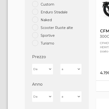
Custom
Enduro Stradale
Naked
Scooter Ruote alte
CF
Sportive
300CL
CFMOT
Turismo
HERITA
(costo
Prezzo
4.1
Anno