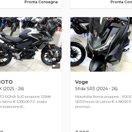
Pronta Consegna
Pronta Co
17
0
MOTO
Voge
 (2025 - 26)
Sfida SR3 (2024 - 26)
O ROMA SUD propone: 125NK
Motofollia Roma propone: . VOGE
listino € 3.390,00 F.C. (costo
SR3 Prezzo di Listino € 4.190,00 F. 
icolazione €...
promozi...