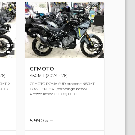
12
20
0
0
CFMOTO
26)
450MT (2024 - 26)
0MT-X
CFMOTO ROMA SUD propone: 450MT
00 F.C.
LOW FENDER (parafango basso)
Prezzo listino € 6.190,00 F.C...
5.990
euro