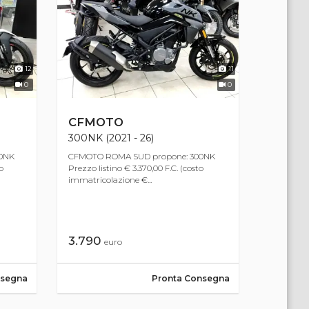
12
11
0
0
CFMOTO
300NK (2021 - 26)
0NK
CFMOTO ROMA SUD propone: 300NK
o
Prezzo listino € 3.370,00 F.C. (costo
immatricolazione €...
3.790
euro
nsegna
Pronta Consegna