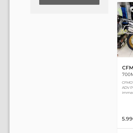
CF
700M
CFMOT
ADV Pr
immatr
5.9