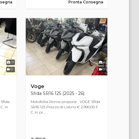
nsegna
Pronta Consegna
17
6
0
0
Voge
Sfida SR16 125 (2025 - 26)
 Sfida
Motofollia Roma propone: . VOGE Sfida
C. In
SR16 125 Prezzo di Listino € 2.990,00 F.
C. In pr...