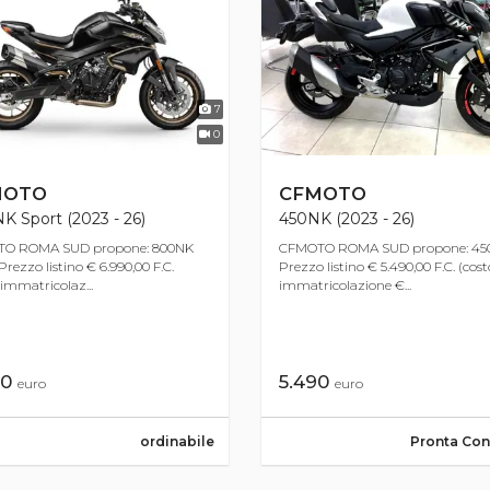
7
0
MOTO
CFMOTO
 Sport (2023 - 26)
450NK (2023 - 26)
O ROMA SUD propone: 800NK
CFMOTO ROMA SUD propone: 45
Prezzo listino € 6.990,00 F.C.
Prezzo listino € 5.490,00 F.C. (cost
 immatricolaz...
immatricolazione €...
90
5.490
euro
euro
ordinabile
Pronta Co