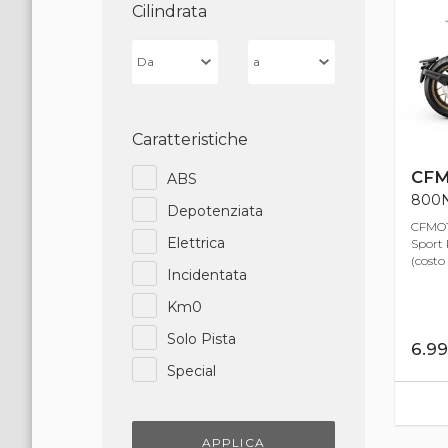
Cilindrata
Caratteristiche
CF
ABS
800NK
Depotenziata
CFMOT
Elettrica
Sport 
(costo
Incidentata
Km0
Solo Pista
6.9
Special
APPLICA