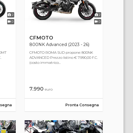
2
2
0
0
CFMOTO
800NK Advanced (2023 - 26)
00MT
CFMOTO ROMA SUD propone: 800NK
.
ADVANCED Prezzo listino € 7.990,00 F.C.
(costo immatrico...
7.990
euro
nsegna
Pronta Consegna