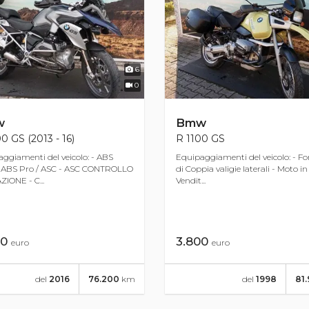
6
0
w
Bmw
0 GS (2013 - 16)
R 1100 GS
ggiamenti del veicolo: - ABS
Equipaggiamenti del veicolo: - Fo
 ABS Pro / ASC - ASC CONTROLLO
di Coppia valigie laterali - Moto i
ZIONE - C...
Vendit...
00
3.800
euro
euro
del
2016
76.200
km
del
1998
81