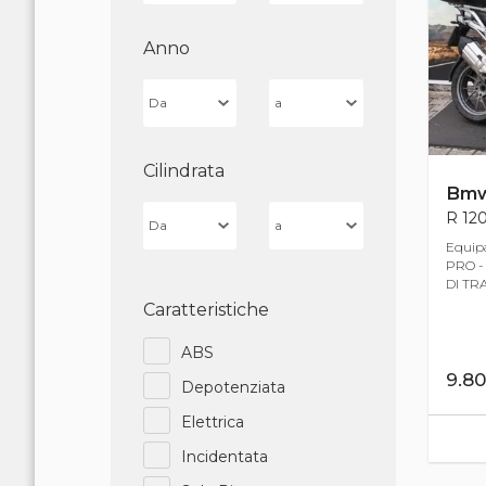
Anno
Cilindrata
Bm
R 120
Equipa
PRO -
DI TRA
Caratteristiche
ABS
9.8
Depotenziata
Elettrica
Incidentata