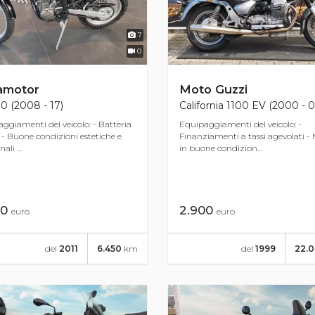
7
0
amotor
Moto Guzzi
.0 (2008 - 17)
California 1100 EV (2000 - 0
ggiamenti del veicolo: - Batteria
Equipaggiamenti del veicolo: -
- Buone condizioni estetiche e
Finanziamenti a tassi agevolati -
ali ...
in buone condizion...
00
2.900
euro
euro
del
2011
6.450
km
del
1999
22.