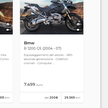
5
6
0
0
Bmw
R 1200 GS (2004 - 07)
rnita
Equipaggiamenti del veicolo: - ABS
n Conto
seconda generazione - Collettori
cromati - Computer ...
7.499
euro
.915
km
del
2008
29.369
km