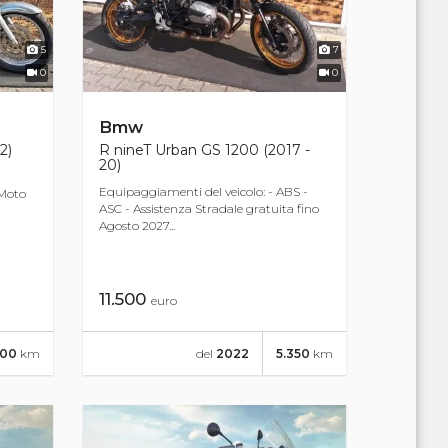
5
7
0
0
Bmw
2)
R nineT Urban GS 1200 (2017 -
20)
Equipaggiamenti del veicolo: - ABS -
 Moto
ASC - Assistenza Stradale gratuita fino
Agosto 2027...
11.500
euro
000
km
del
2022
5.350
km