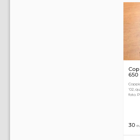
Copp
650 
Coppia
'02, q
foto. P
30
e