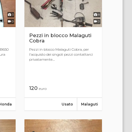
3
8
0
0
Pezzi in blocco Malaguti
Cobra
CB650
Pezzi in blocco Malaguti Cobra, per
sura
l'acquisto dei singoli pezzi contattarci
privatamente....
120
euro
Honda
Usato
Malaguti