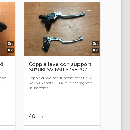
6
2
0
0
ki
Coppia leve con supporti
Suzuki SV 650 S '99-'02
 con
Coppia di leve con supporti per Suzuki
50 S
SV 650 S anni '99-'02, qualche segno di
usura come ...
40
euro