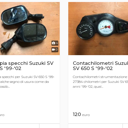
4
0
ia specchi Suzuki SV
Contachilometri Suzu
S '99-'02
SV 650 S '99-'02
 specchi per Suzuki SV 650 S '99-
Contachilometri strumentazione
ualche segno di usura come da
27384 chilometri per Suzuki SV 6
ossib...
anni '99-'02, qual...
120
uro
euro