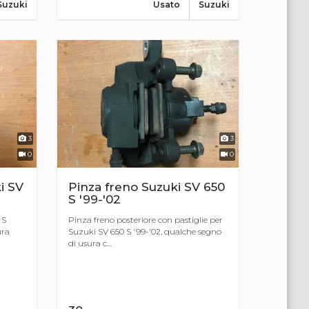
Suzuki
Usato
Suzuki
3
3
0
0
i SV
Pinza freno Suzuki SV 650
S '99-'02
 S
Pinza freno posteriore con pastiglie per
ura
Suzuki SV 650 S '99-'02, qualche segno
di usura c...