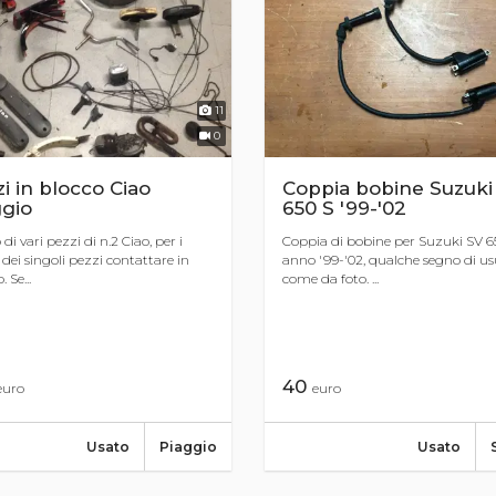
11
0
i in blocco Ciao
Coppia bobine Suzuki
ggio
650 S '99-'02
di vari pezzi di n.2 Ciao, per i
Coppia di bobine per Suzuki SV 6
 dei singoli pezzi contattare in
anno '99-'02, qualche segno di u
 Se...
come da foto. ...
40
euro
euro
Usato
Piaggio
Usato