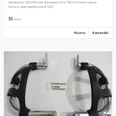
Salvacarter DESTRO per Kawasaki GPz 750 UniTrack marca
Tarozzi. pese spedizione € 5,00
35
euro
Nuovo
Kawasaki