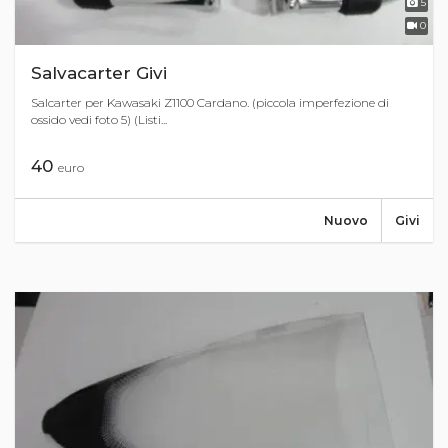
5
0
Salvacarter Givi
Salcarter per Kawasaki Z1100 Cardano. (piccola imperfezione di
ossido vedi foto 5) (Listi...
40
euro
Nuovo
Givi