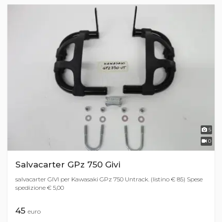
5
0
Salvacarter GPz 750 Givi
salvacarter GIVI per Kawasaki GPz 750 Untrack. (listino € 85) Spese
spedizione € 5,00
45
euro