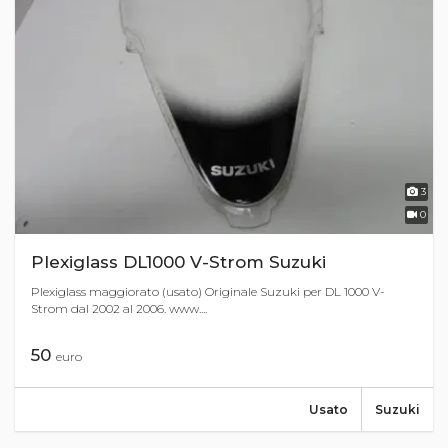
3
0
Plexiglass DL1000 V-Strom Suzuki
Plexiglass maggiorato (usato) Originale Suzuki per DL 1000 V-
Strom dal 2002 al 2006. www....
50
euro
Usato
Suzuki