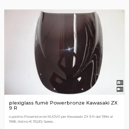
5
0
plexiglass fumè Powerbronze Kawasaki ZX
9 R
cupolino Powerbronze NUOVO per Kawasaki ZX 9 R dal 1994 al
1996. (listino € 115,00) Spese...