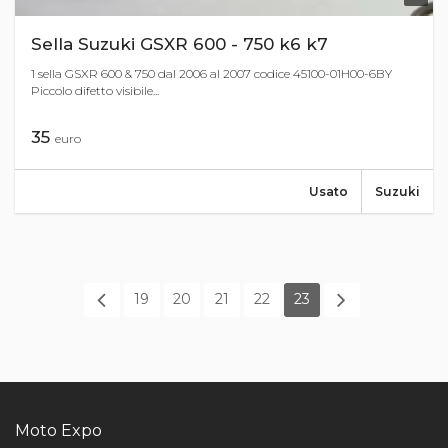
Sella Suzuki GSXR 600 - 750 k6 k7
1 sella GSXR 600 & 750 dal 2006 al 2007 codice 45100-01H00-6BY
Piccolo difetto visibile...
35
euro
Usato
Suzuki
19
20
21
22
23
Moto Expo