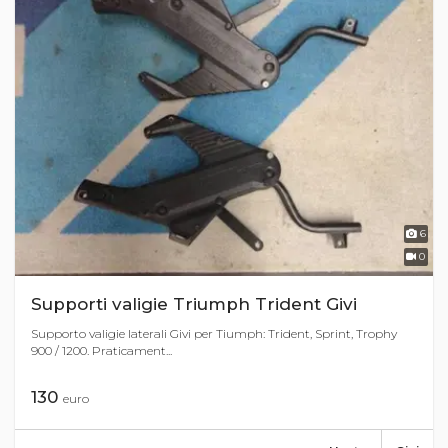
6
0
Supporti valigie Triumph Trident Givi
Supporto valigie laterali Givi per Tiumph: Trident, Sprint, Trophy
900 / 1200. Praticament...
130
euro