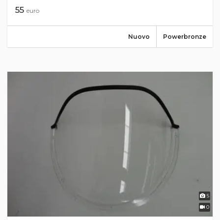
55
euro
Nuovo
Powerbronze
5
0