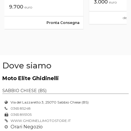
3.000
euro
9.700
euro
del
2
Pronta Consegna
Dove siamo
Moto Elite Ghidinelli
SABBIO CHIESE (BS)
Via del Lazzaretto 3, 25070 Sabbio Chiese (BS)
0365 85248
0365 895105
WWW.GHIDINELLIMOTOSTORE.IT
Orari Negozio