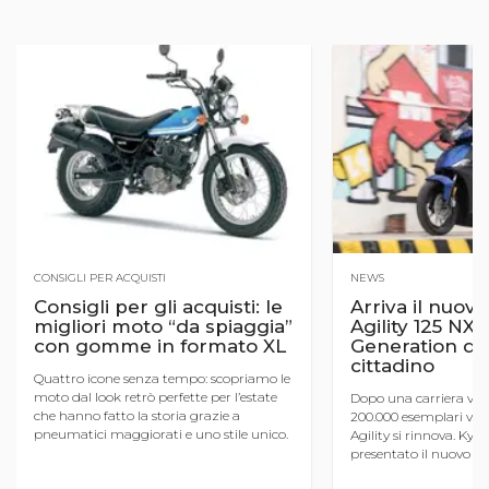
CONSIGLI PER ACQUISTI
NEWS
Consigli per gli acquisti: le
Arriva il nuo
migliori moto “da spiaggia”
Agility 125 NX,
con gomme in formato XL
Generation del
cittadino
Quattro icone senza tempo: scopriamo le
moto dal look retrò perfette per l’estate
Dopo una carriera ven
che hanno fatto la storia grazie a
200.000 esemplari vend
pneumatici maggiorati e uno stile unico.
Agility si rinnova. Kym
Divertimento garantito sul lungomare e
presentato il nuovo Agi
in città
sigla NX sta per Next G