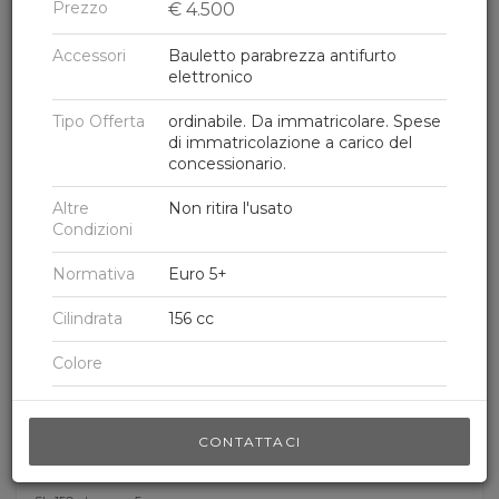
Prezzo
€
4.500
Ordina per
DATA DECRESCENTE
Accessori
Bauletto parabrezza antifurto
elettronico
Tipo Offerta
ordinabile. Da immatricolare. Spese
di immatricolazione a carico del
concessionario.
Altre
Non ritira l'usato
Condizioni
Normativa
Euro 5+
Cilindrata
156 cc
4
Colore
0
Depotenziata
No
CONTATTACI
Honda
Solo uso Pista
No
SH 150i (2020 - 23)
ABS
Si