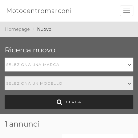
Motocentromarconi
Togg
navig
Homepage
Nuovo
Ricerca nuovo
SELEZIONA UNA MARCA
SELEZIONA UN MODELLO
CERCA
1 annunci