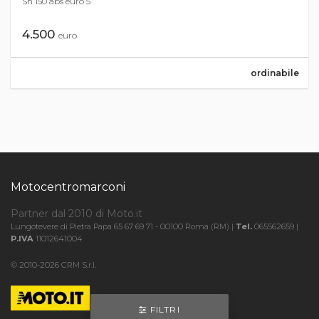
Sh 150 abs euro 5
4.500
euro
ordinabile
Motocentromarconi
Partner dal 2010 di Moto.it
Lungotevere di Pietra Papa 65 67 69 71 - 00100 Roma (RM) |
Tel.
065562659 |
P.IVA
11012641004
© 2010-2026 CRM S.r.l.
FILTRI