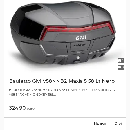
1
0
Bauletto Givi V58NNB2 Maxia 5 58 Lt Nero
Bauletto Givi V58NNB2 Maxia 5 58 Lt Nero<br/> <br/> Valigia GIVI
V58 MAXIA5 MONOKEY 58L,...
324,90
euro
Nuovo
Givi