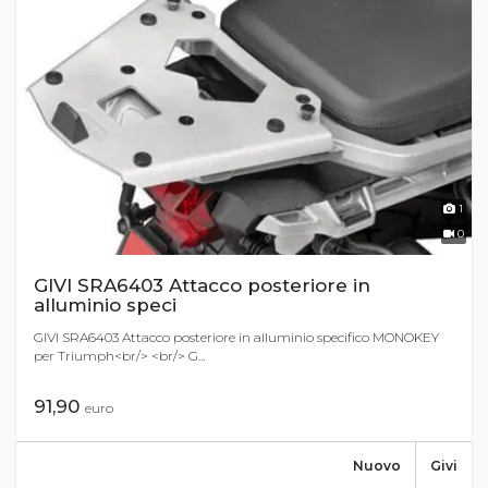
1
0
GIVI SRA6403 Attacco posteriore in
alluminio speci
GIVI SRA6403 Attacco posteriore in alluminio specifico MONOKEY
per Triumph<br/> <br/> G...
91,90
euro
Nuovo
Givi