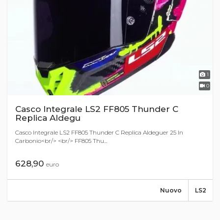
1
0
Casco Integrale LS2 FF805 Thunder C
Replica Aldegu
Casco Integrale LS2 FF805 Thunder C Replica Aldeguer 25 In
Carbonio<br/> <br/> FF805 Thu...
628,90
euro
Nuovo
LS2