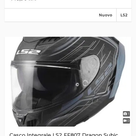
Nuovo
LS2
1
0
Casco Integrale LS2 FF807 Dragon Subic