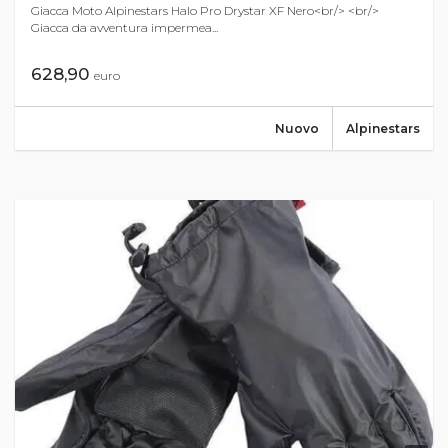
Giacca Moto Alpinestars Halo Pro Drystar XF Nero<br/> <br/>
Giacca da avventura impermea...
628,90
euro
Nuovo
Alpinestars