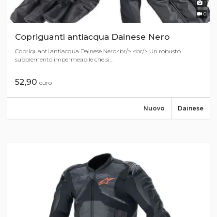
1
0
Copriguanti antiacqua Dainese Nero
Copriguanti antiacqua Dainese Nero<br/> <br/> Un robusto
supplemento impermeabile che si...
52,90
euro
Nuovo
Dainese