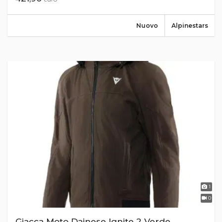
Nuovo
Alpinestars
1
0
Giacca Moto Dainese Ignite 2 Verde