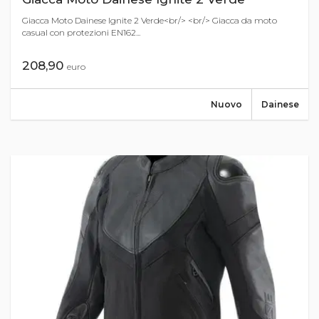
Giacca Moto Dainese Ignite 2 Verde<br/> <br/> Giacca da moto
casual con protezioni EN162...
208,90
euro
Nuovo
Dainese