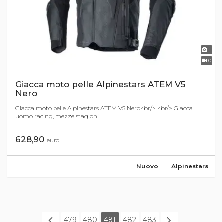
1
0
Giacca moto pelle Alpinestars ATEM V5
Nero
Giacca moto pelle Alpinestars ATEM V5 Nero<br/> <br/> Giacca
uomo racing, mezze stagioni...
628,90
euro
Nuovo
Alpinestars
479
480
481
482
483