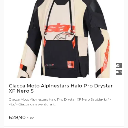
1
0
Giacca Moto Alpinestars Halo Pro Drystar
XF Nero S
Giacca Moto Alpinestars Halo Pro Drystar XF Nero Sabbia<br/>
<br/> Giacca da avventura i...
628,90
euro