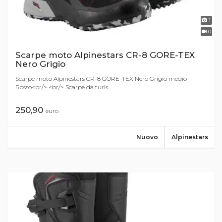
1
0
Scarpe moto Alpinestars CR-8 GORE-TEX
Nero Grigio
Scarpe moto Alpinestars CR-8 GORE-TEX Nero Grigio medio
Rosso<br/> <br/> Scarpe da turis...
250,90
euro
Nuovo
Alpinestars