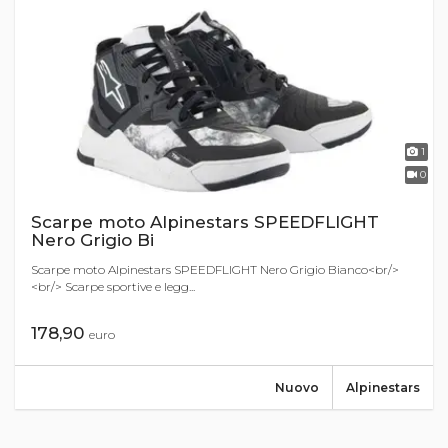
1
0
Scarpe moto Alpinestars SPEEDFLIGHT
Nero Grigio Bi
Scarpe moto Alpinestars SPEEDFLIGHT Nero Grigio Bianco<br/>
<br/> Scarpe sportive e legg...
178,90
euro
Nuovo
Alpinestars