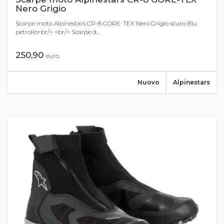
Nero Grigio
Scarpe moto Alpinestars CR-8 GORE-TEX Nero Grigio scuro Blu
petrolio<br/> <br/> Scarpe d...
250,90
euro
Nuovo
Alpinestars