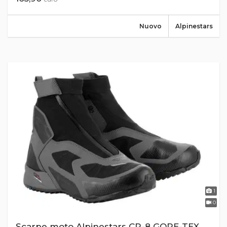
Nuovo
Alpinestars
1
0
Scarpe moto Alpinestars CR-8 GORE-TEX