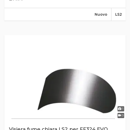
Nuovo
LS2
1
0
Visiera fume chiara LS2 per FF324 EVO