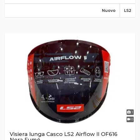
Nuovo
LS2
1
0
Visiera lunga Casco LS2 Airflow II OF616
Nera Fumé