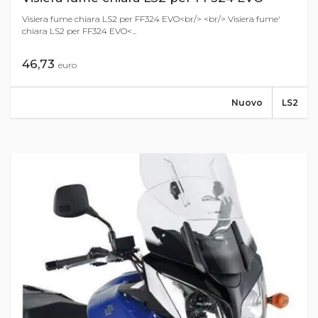
Visiera fume chiara LS2 per FF324 EVO<br/> <br/> Visiera fume'
chiara LS2 per FF324 EVO<...
46,73
euro
Nuovo
LS2