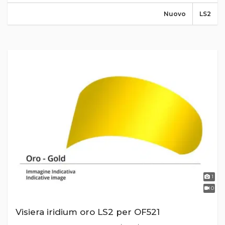
Nuovo
LS2
1
0
Visiera iridium oro LS2 per OF521