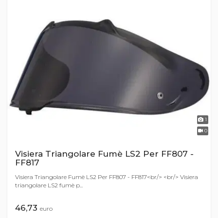
1
0
Visiera Triangolare Fumè LS2 Per FF807 -
FF817
Visiera Triangolare Fumè LS2 Per FF807 - FF817<br/> <br/> Visiera
triangolare LS2 fumè p...
46,73
euro