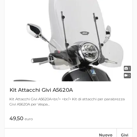
1
0
Kit Attacchi Givi A5620A
Kit Attacchi Givi A5620A<br/> <br/> Kit di attacchi per parabrezza
Givi A5620A per Vespa...
49,50
euro
Nuovo
Givi