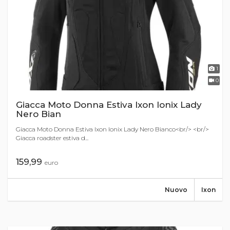
1
0
Giacca Moto Donna Estiva Ixon Ionix Lady
Nero Bian
Giacca Moto Donna Estiva Ixon Ionix Lady Nero Bianco<br/> <br/>
Giacca roadster estiva d...
159,99
euro
Nuovo
Ixon