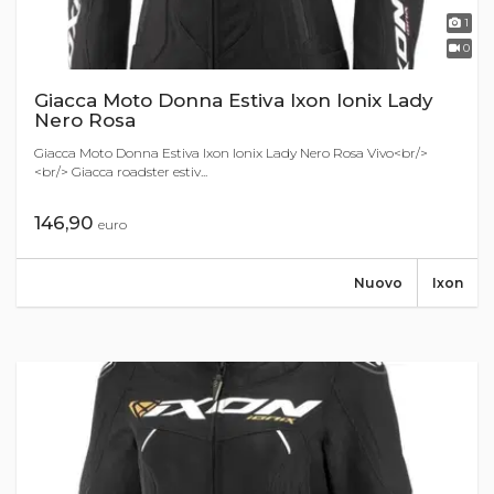
1
0
Giacca Moto Donna Estiva Ixon Ionix Lady
Nero Rosa
Giacca Moto Donna Estiva Ixon Ionix Lady Nero Rosa Vivo<br/>
<br/> Giacca roadster estiv...
146,90
euro
Nuovo
Ixon