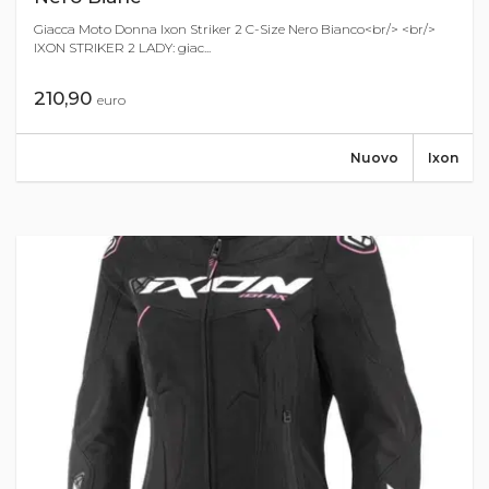
Giacca Moto Donna Ixon Striker 2 C-Size Nero Bianco<br/> <br/>
IXON STRIKER 2 LADY: giac...
210,90
euro
Nuovo
Ixon