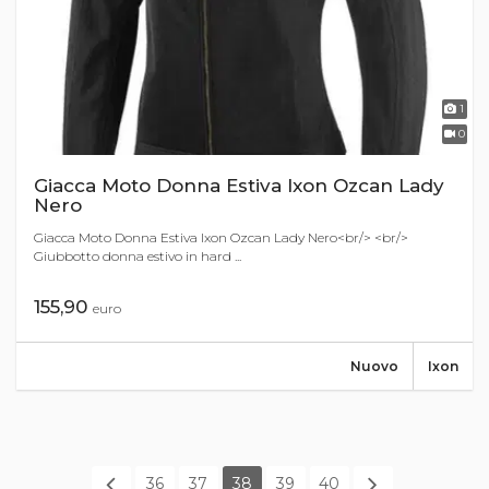
1
0
Giacca Moto Donna Estiva Ixon Ozcan Lady
Nero
Giacca Moto Donna Estiva Ixon Ozcan Lady Nero<br/> <br/>
Giubbotto donna estivo in hard ...
155,90
euro
Nuovo
Ixon
36
37
38
39
40