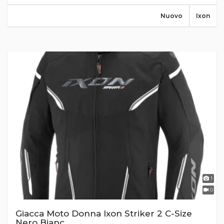
Nuovo
Ixon
1
0
Giacca Moto Donna Ixon Striker 2 C-Size
Nero Bianc