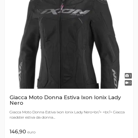
1
0
Giacca Moto Donna Estiva Ixon Ionix Lady
Nero
Giacca Moto Donna Estiva Ixon Ionix Lady Nero<br/> <br/> Giacca
roadster estiva da donna...
146,90
euro