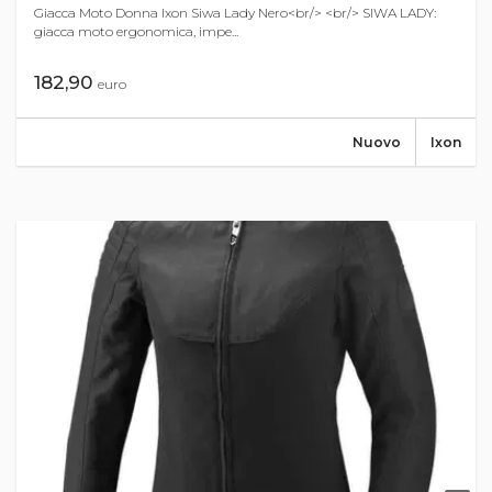
Giacca Moto Donna Ixon Siwa Lady Nero<br/> <br/> SIWA LADY:
giacca moto ergonomica, impe...
182,90
euro
Nuovo
Ixon