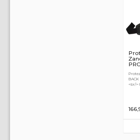
Pro
Zan
PRO
Prote
BACK 
<br/> 
166