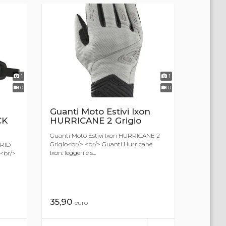
1
1
0
0
Guanti Moto Estivi Ixon
CK
HURRICANE 2 Grigio
Guanti Moto Estivi Ixon HURRICANE 2
Grigio<br/> <br/> Guanti Hurricane
BRID
Ixon: leggeri e s...
<br/>
35,90
euro