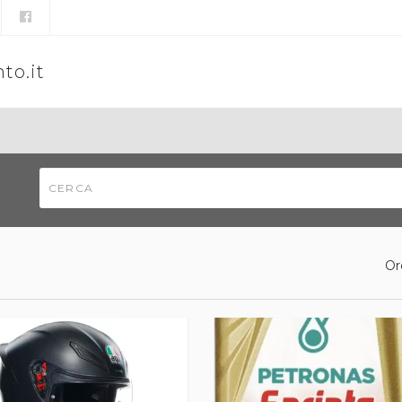
to.it
Or