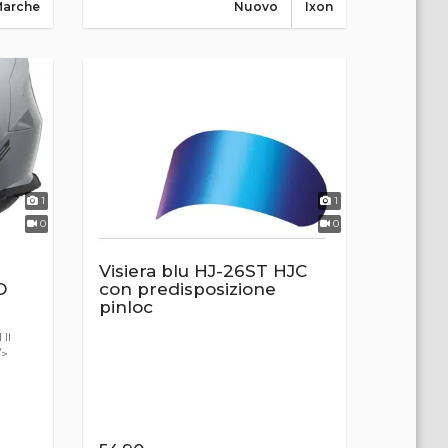
Marche
Nuovo
Ixon
1
1
0
0
Visiera blu HJ-26ST HJC
D
con predisposizione
pinloc
II
/>