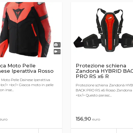
1
0
ca Moto Pelle
Protezione schiena
ese Iperattiva Rosso
Zandonà HYBRID BA
PRO RS x6 R
 Moto Pelle Dainese Iperattiva
br/> <br/> Giacca moto in pelle
Protezione schiena Zandonà HY
n inse...
BACK PRO RS x6 Rosso Zandona 
<br/> Questo parasc...
156,90
euro
euro