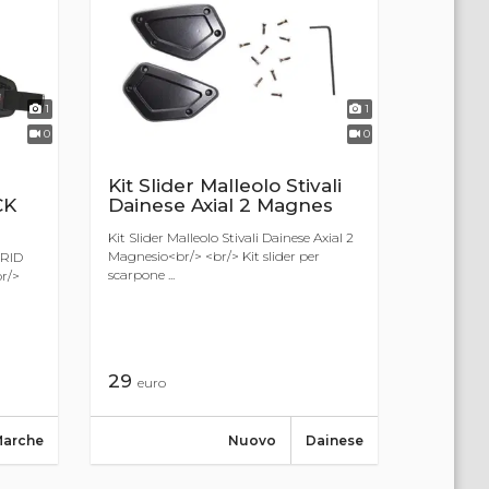
1
1
0
0
Kit Slider Malleolo Stivali
CK
Dainese Axial 2 Magnes
Kit Slider Malleolo Stivali Dainese Axial 2
Magnesio<br/> <br/> Kit slider per
BRID
scarpone ...
r/>
29
euro
Marche
Nuovo
Dainese