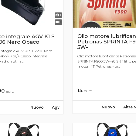
1
0
Olio motore lubrifica
o integrale AGV K1 S
Petronas SPRINTA F
06 Nero Opaco
5W-
integrale AGV K1 S E2206 Nero
br/> <br/> Casco integrale
Olio motore lubrificante Petronas
ad un utiliz...
SPRINTA F900 5W-40 SN 1 litro pe
motori 4T Petronas <br...
14
,90
euro
euro
Nuovo
Altre 
Nuovo
Agv