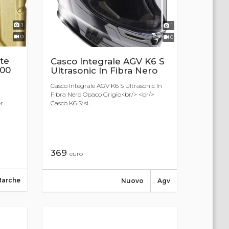
1
1
0
0
nte
Casco Integrale AGV K6 S
900
Ultrasonic In Fibra Nero
Casco Integrale AGV K6 S Ultrasonic In
Fibra Nero Opaco Grigio<br/> <br/>
Casco K6 S: si...
r
369
euro
Marche
Nuovo
Agv