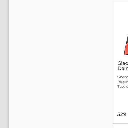
Giac
Dain
Giacca
Rosso<
Tutu co
529