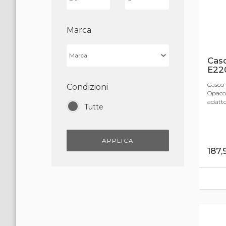
Marca
Casc
E22
Casco 
Condizioni
Opaco<
adatto 
Tutte
APPLICA
187