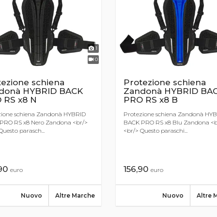
1
0
tezione schiena
Protezione schiena
donà HYBRID BACK
Zandonà HYBRID BA
 RS x8 N
PRO RS x8 B
zione schiena Zandonà HYBRID
Protezione schiena Zandonà HY
PRO RS x8 Nero Zandona <br/>
BACK PRO RS x8 Blu Zandona <b
Questo parasch...
<br/> Questo paraschi...
,90
156,90
euro
euro
Nuovo
Altre Marche
Nuovo
Altre 