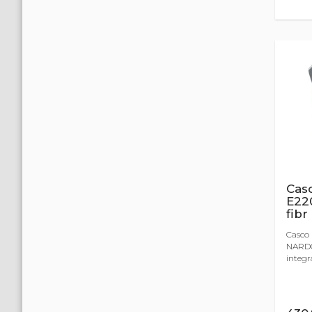
Casc
E22
fibr
Casco
NARDO 
integral