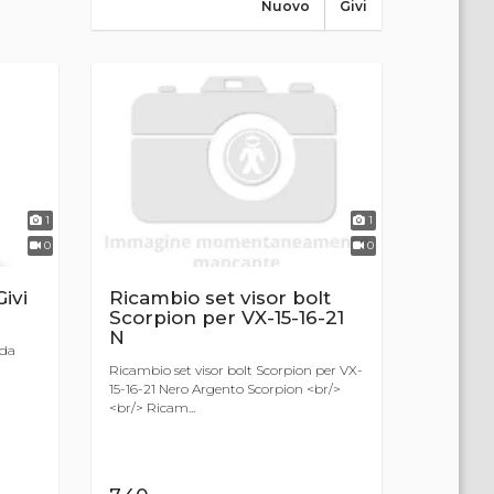
Nuovo
Givi
1
1
0
0
ivi
Ricambio set visor bolt
Scorpion per VX-15-16-21
N
nda
Ricambio set visor bolt Scorpion per VX-
15-16-21 Nero Argento Scorpion <br/>
<br/> Ricam...