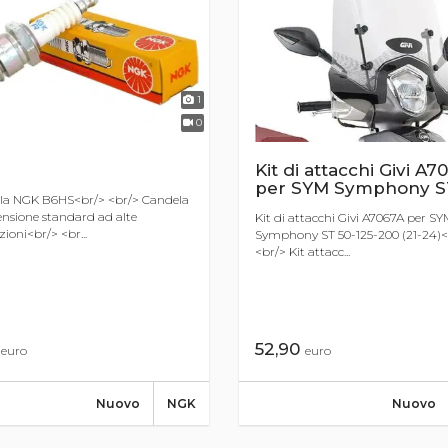
1
0
Kit di attacchi Givi A7
per SYM Symphony S
la NGK B6HS<br/> <br/> Candela
ensione standard ad alte
Kit di attacchi Givi A7067A per S
zioni<br/> <br...
Symphony ST 50-125-200 (21-24)<
<br/> Kit attacc...
5
52,90
euro
euro
Nuovo
NGK
Nuovo