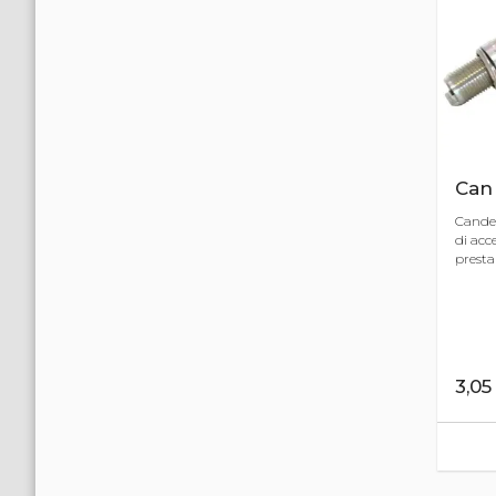
Can
Cande
di acc
presta
3,0