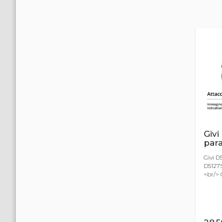
Givi
par
Givi D
D5127
<br/> G