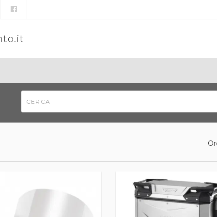
to.it
Or