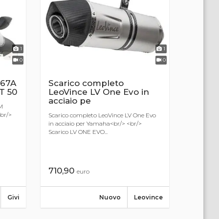
1
1
0
0
Scarico completo
067A
LeoVince LV One Evo in
T 50
acciaio pe
YM
br/>
Scarico completo LeoVince LV One Evo
in acciaio per Yamaha<br/> <br/>
Scarico LV ONE EVO...
710,90
euro
Nuovo
Leovince
Givi