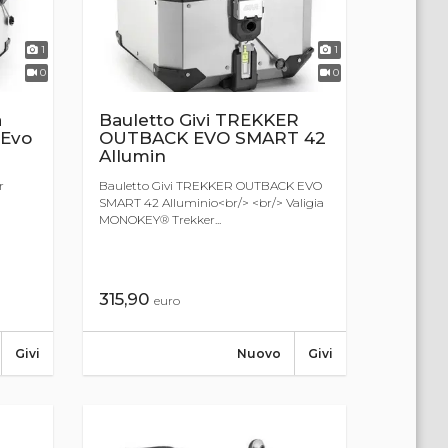
1
1
0
0
a
Bauletto Givi TREKKER
 Evo
OUTBACK EVO SMART 42
Allumin
r
Bauletto Givi TREKKER OUTBACK EVO
SMART 42 Alluminio<br/> <br/> Valigia
MONOKEY® Trekker...
315,90
euro
Givi
Nuovo
Givi