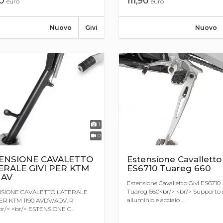
111,90
50
euro
euro
Nuovo
Nuovo
Givi
1
0
ENSIONE CAVALETTO
Estensione Cavalletto 
ERALE GIVI PER KTM
ES6710 Tuareg 660
 AV
Estensione Cavalletto Givi ES6710
Tuareg 660<br/> <br/> Supporto 
SIONE CAVALETTO LATERALE
alluminio e acciaio ...
PER KTM 1190 AVDV/ADV. R
r/> <br/> ESTENSIONE C...