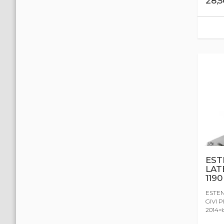
28,
EST
LAT
1190
ESTEN
GIVI 
2014<b