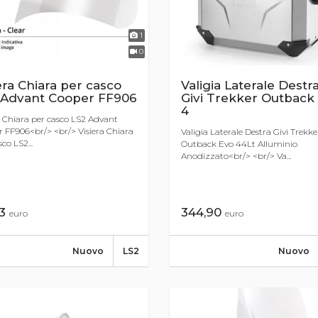
1
0
era Chiara per casco
Valigia Laterale Destr
 Advant Cooper FF906
Givi Trekker Outback
4
a Chiara per casco LS2 Advant
 FF906<br/> <br/> Visiera Chiara
Valigia Laterale Destra Givi Trekke
co LS2...
Outback Evo 44Lt Alluminio
Anodizzato<br/> <br/> Va...
43
344,90
euro
euro
Nuovo
LS2
Nuovo