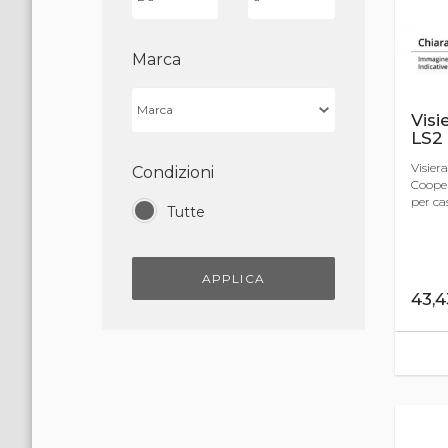
Marca
Visi
LS2
Visier
Condizioni
Cooper
per cas
Tutte
APPLICA
43,