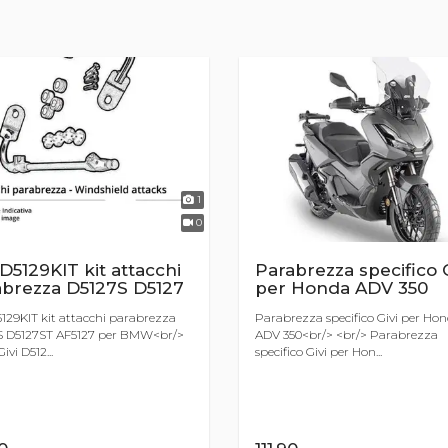
1
0
Parabrezza specifico G
 D5129KIT kit attacchi
per Honda ADV 350
abrezza D5127S D5127
Parabrezza specifico Givi per Ho
5129KIT kit attacchi parabrezza
ADV 350<br/> <br/> Parabrezza
S D5127ST AF5127 per BMW<br/>
specifico Givi per Hon...
ivi D512...