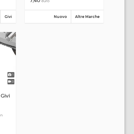
7,40
euro
Givi
Nuovo
Altre Marche
1
0
Givi
in