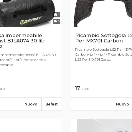
1
0
sa impermeabile
Ricambio Sottogola L
st BJLA074 30 litri
Per MX701 Carbon
o
Ricambio Sottogola LS2 Per MX7
Carbon<br/> <br/> Ricambio Sot
 impermeabile Befast BJLA074 30
LS2 Per MX701 Carb...
Nero<br/> <br/> Borsa da sella
eabile, ...
17
uro
euro
Nuovo
Befast
Nuovo