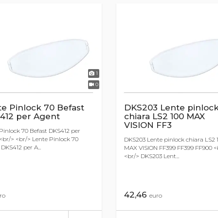
1
0
e Pinlock 70 Befast
DKS203 Lente pinloc
412 per Agent
chiara LS2 100 MAX
VISION FF3
Pinlock 70 Befast DKS412 per
br/> <br/> Lente Pinlock 70
DKS203 Lente pinlock chiara LS2 
 DKS412 per A...
MAX VISION FF399 FF399 FF900 <
<br/> DKS203 Lent...
42,46
ro
euro