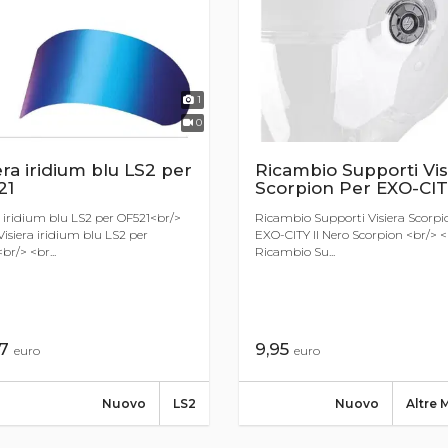
1
0
era iridium blu LS2 per
Ricambio Supporti Vis
21
Scorpion Per EXO-CITY
a iridium blu LS2 per OF521<br/>
Ricambio Supporti Visiera Scorpi
Visiera iridium blu LS2 per
EXO-CITY II Nero Scorpion <br/> <
br/> <br...
Ricambio Su...
67
9,95
euro
euro
Nuovo
LS2
Nuovo
Altre 