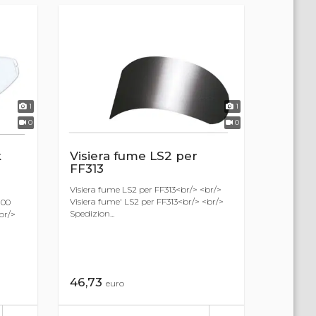
1
1
0
0
k
Visiera fume LS2 per
FF313
Visiera fume LS2 per FF313<br/> <br/>
Visiera fume' LS2 per FF313<br/> <br/>
100
Spedizion...
br/>
46,73
euro