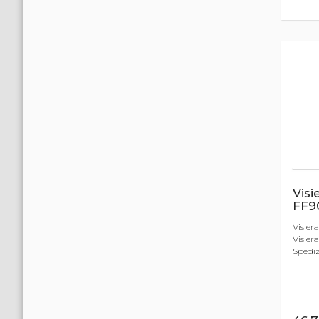
Visi
FF9
Visier
Visier
Spedizi