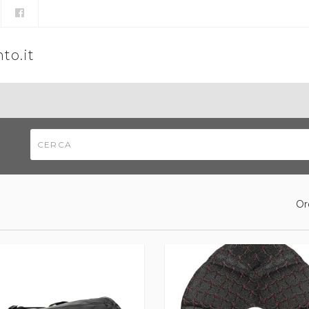
to.it
Or