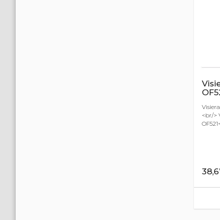
Visi
OF5
Visier
<br/> 
OF521<
38,