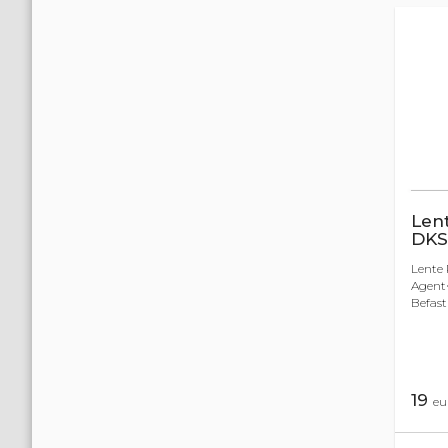
Lent
DKS
Lente 
Agent<
Befast
19
eu