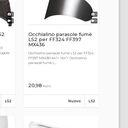
1
1
0
0
S2
Occhialino parasole fumè
LS2 per FF324 FF397
MX436
01
togola
Occhialino parasole fumè LS2 per FF324
FF397 MX436<br/> <br/> Occhialino
parasole fumè L...
20,98
euro
LS2
Nuovo
LS2