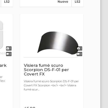
LS2
Nuovo
LS2
1
1
0
0
hark
Visiera fumè scuro
Scorpion DS-F-01 per
Covert FX
er
ltri
Visiera fumè scuro Scorpion DS-F-01 per
Covert FX Scorpion <br/> <br/> Visiera
fumè scur...