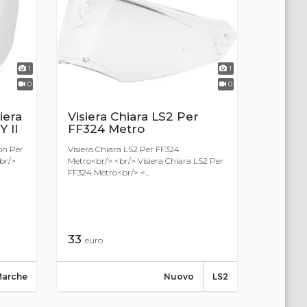
1
1
0
0
iera
Visiera Chiara LS2 Per
 II
FF324 Metro
on Per
Visiera Chiara LS2 Per FF324
br/>
Metro<br/> <br/> Visiera Chiara LS2 Per
FF324 Metro<br/> <...
33
euro
Marche
Nuovo
LS2