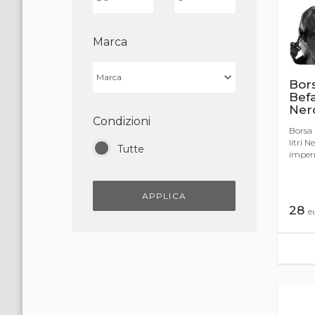
Marca
Bor
Befa
Ner
Condizioni
Borsa
litri 
Tutte
imperm
APPLICA
28
e