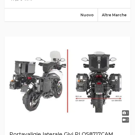
Nuovo
Altre Marche
1
0
Portavaligie laterale Givi PLOS8717CAM