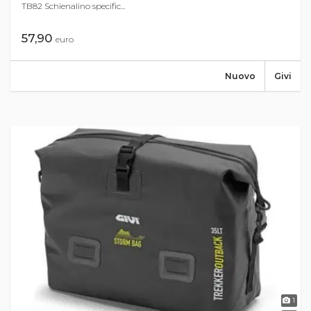
TB82 Schienalino specific...
57,90
euro
Nuovo
Givi
1