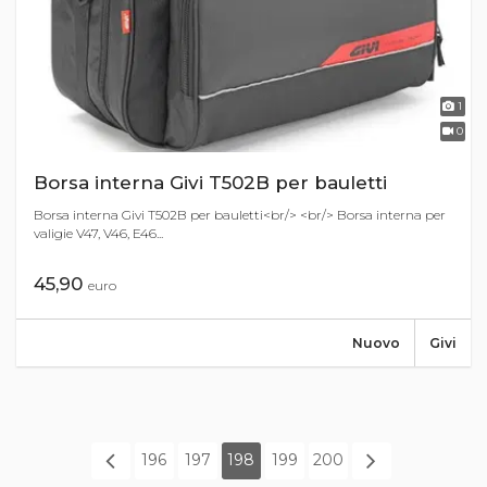
1
0
Borsa interna Givi T502B per bauletti
Borsa interna Givi T502B per bauletti<br/> <br/> Borsa interna per
valigie V47, V46, E46...
45,90
euro
Nuovo
Givi
196
197
198
199
200