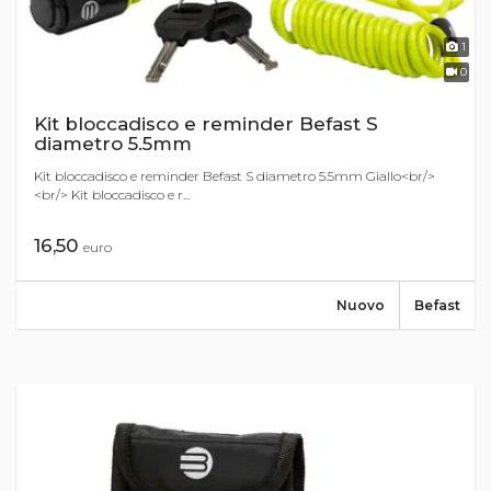
1
0
Kit bloccadisco e reminder Befast S
diametro 5.5mm
Kit bloccadisco e reminder Befast S diametro 5.5mm Giallo<br/>
<br/> Kit bloccadisco e r...
16,50
euro
Nuovo
Befast