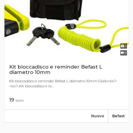
1
0
Kit bloccadisco e reminder Befast L
diametro 10mm
Kit bloccadisco e reminder Befast L diametro 10mm Giallo<br/>
<br/> Kit bloccadisco e re...
19
euro
Nuovo
Befast