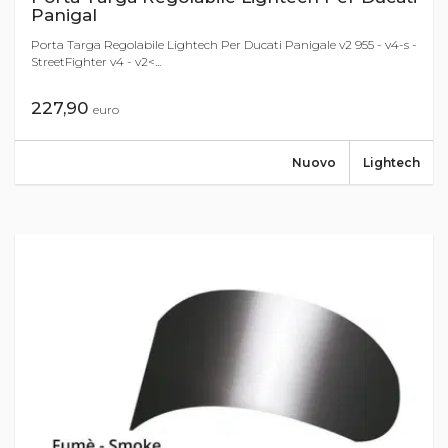
Panigal
Porta Targa Regolabile Lightech Per Ducati Panigale v2 955 - v4-s -
StreetFighter v4 - v2<...
227,90
euro
Nuovo
Lightech