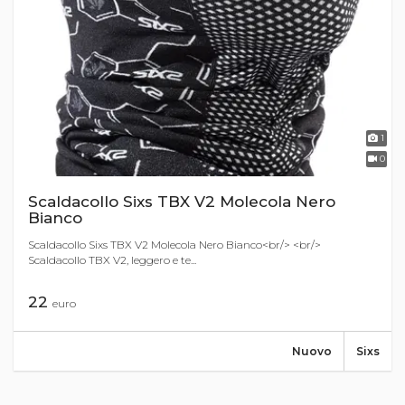
1
0
Scaldacollo Sixs TBX V2 Molecola Nero
Bianco
Scaldacollo Sixs TBX V2 Molecola Nero Bianco<br/> <br/>
Scaldacollo TBX V2, leggero e te...
22
euro
Nuovo
Sixs