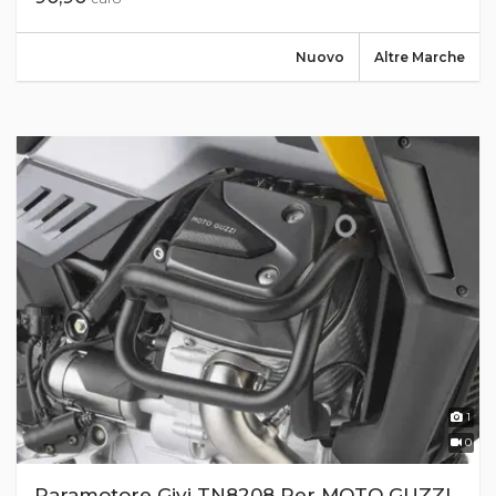
Nuovo
Altre Marche
1
0
Paramotore Givi TN8208 Per MOTO GUZZI