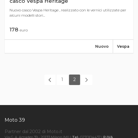
casco Vespa Heritage
Nuovo casco Vespa Heritage , realizzato con le vernici utilizzate per
alcuni modelli stori...
178
euro
Nuovo
Vespa
1
2
Moto 39
Partner dal 2002 di Moto.it
Via G. A. Amadeo 39 - 20133 Milano (MI) |
Tel.
0270104437 |
P.IVA