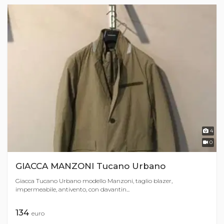
4
0
GIACCA MANZONI Tucano Urbano
Giacca Tucano Urbano modello Manzoni, taglio blazer,
impermeabile, antivento, con davantin...
134
euro