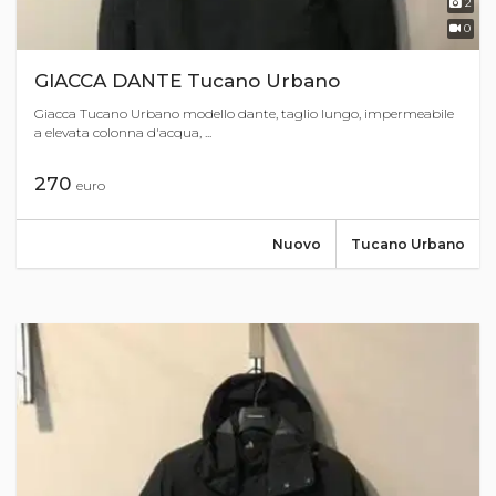
2
0
GIACCA DANTE Tucano Urbano
Giacca Tucano Urbano modello dante, taglio lungo, impermeabile
a elevata colonna d'acqua, ...
270
euro
Nuovo
Tucano Urbano