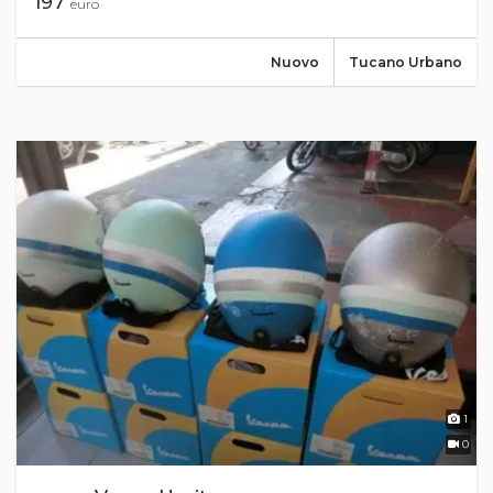
197
euro
Nuovo
Tucano Urbano
1
0