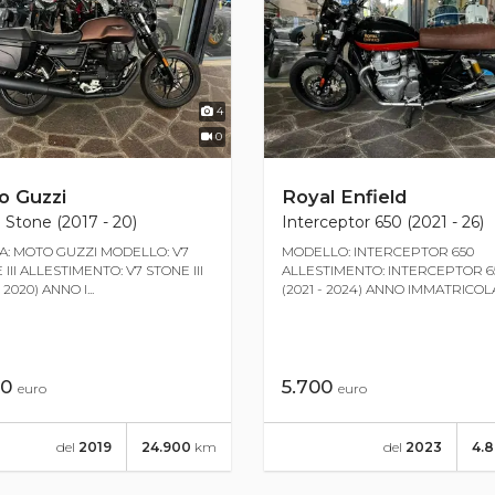
4
0
o Guzzi
Royal Enfield
I Stone (2017 - 20)
Interceptor 650 (2021 - 26)
: MOTO GUZZI MODELLO: V7
MODELLO: INTERCEPTOR 650
III ALLESTIMENTO: V7 STONE III
ALLESTIMENTO: INTERCEPTOR 6
 2020) ANNO I...
(2021 - 2024) ANNO IMMATRICOLAZ
00
5.700
euro
euro
del
2019
24.900
km
del
2023
4.