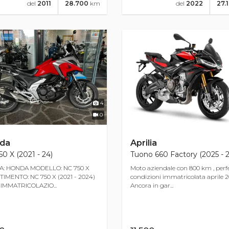
del
2011
28.700
km
del
2022
27.
4
0
da
Aprilia
0 X (2021 - 24)
Tuono 660 Factory (2025 - 2
: HONDA MODELLO: NC 750 X
Moto aziendale con 800 km , perf
IMENTO: NC 750 X (2021 - 2024)
condizioni immatricolata aprile 2
IMMATRICOLAZIO...
Ancora in gar...