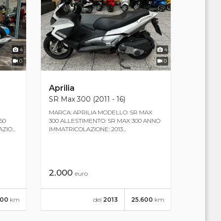
4
4
0
0
Aprilia
SR Max 300 (2011 - 16)
MARCA: APRILIA MODELLO: SR MAX
50
300 ALLESTIMENTO: SR MAX 300 ANNO
IO...
IMMATRICOLAZIONE: 2013...
2.000
euro
800
km
del
2013
25.600
km