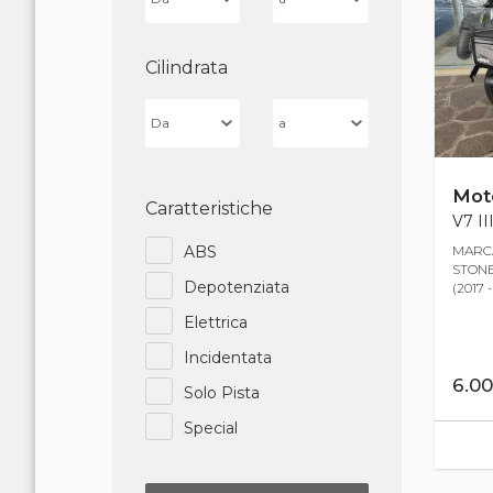
Cilindrata
Mot
Caratteristiche
V7 II
MARCA
ABS
STONE 
Depotenziata
(2017 -
Elettrica
Incidentata
6.0
Solo Pista
Special