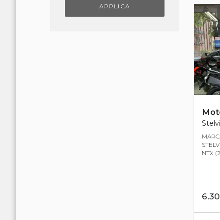
APPLICA
Mot
Stelv
MARCA
STELV
NTX (2
6.3