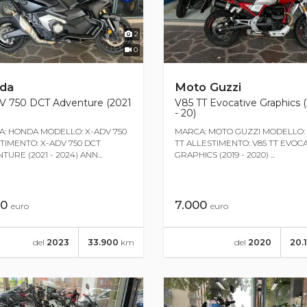
2
0
da
Moto Guzzi
V 750 DCT Adventure (2021
V85 TT Evocative Graphics 
- 20)
: HONDA MODELLO: X-ADV 750
MARCA: MOTO GUZZI MODELLO: 
TIMENTO: X-ADV 750 DCT
TT ALLESTIMENTO: V85 TT EVOC
URE (2021 - 2024) ANN...
GRAPHICS (2019 - 2020) ...
00
7.000
euro
euro
del
2023
33.900
km
del
2020
20.