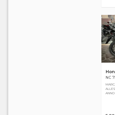
Hon
NC 75
MARCA
ALLEST
ANNO 