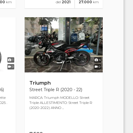
100
km
del
2021
27.000
km
1
4
0
0
Triumph
6)
Street Triple R (2020 - 22)
ette
MARCA: Triumph MODELLO: Street
025 .
Triple ALLESTIMENTO: Street Triple R
(2020-2022) ANNO ...