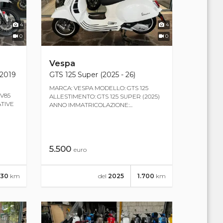
4
4
0
0
Vespa
(2019
GTS 125 Super (2025 - 26)
MARCA: VESPA MODELLO: GTS 125
V85
ALLESTIMENTO: GTS 125 SUPER (2025)
ATIVE
ANNO IMMATRICOLAZIONE:...
5.500
euro
130
km
del
2025
1.700
km