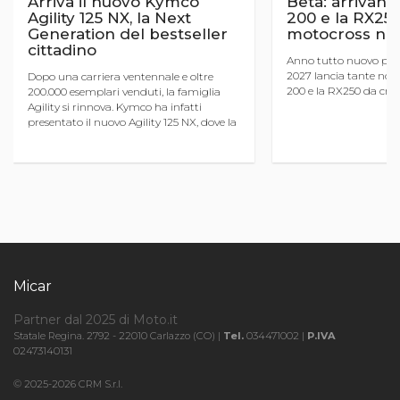
Arriva il nuovo Kymco
Beta: arrivano 
Agility 125 NX, la Next
200 e la RX25
Generation del bestseller
motocross nel
cittadino
Anno tutto nuovo per 
2027 lancia tante novi
Dopo una carriera ventennale e oltre
200 e la RX250 da cros
200.000 esemplari venduti, la famiglia
Agility si rinnova. Kymco ha infatti
presentato il nuovo Agility 125 NX, dove la
sigla NX sta per Next Generation. Si tratta
della quarta gener ...
Micar
Partner dal 2025 di Moto.it
Statale Regina. 2792 - 22010 Carlazzo (CO) |
Tel.
034471002 |
P.IVA
02473140131
© 2025-2026 CRM S.r.l.