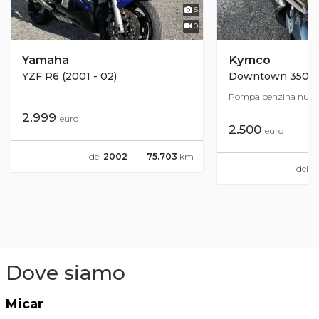
5
0
Yamaha
Kymco
YZF R6 (2001 - 02)
Downtown 350i A
Pompa benzina nuov
2.999
euro
2.500
euro
del
2002
75.703
km
del
2
Dove siamo
Micar