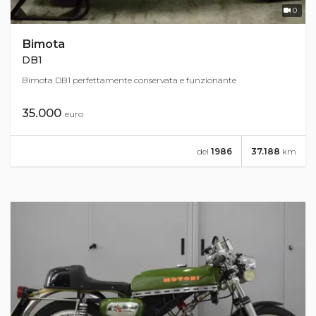
0
Bimota
DB1
Bimota DB1 perfettamente conservata e funzionante
35.000
euro
del
1986
37.188
km