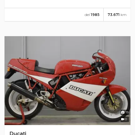
del
1985
73.671
km
19
0
Ducati