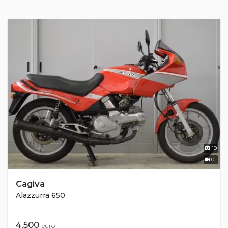
19
0
Cagiva
Alazzurra 650
4.500
euro