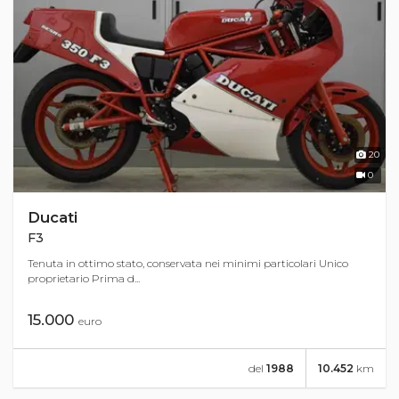
20
0
Ducati
F3
Tenuta in ottimo stato, conservata nei minimi particolari Unico
proprietario Prima d...
15.000
euro
del
1988
10.452
km