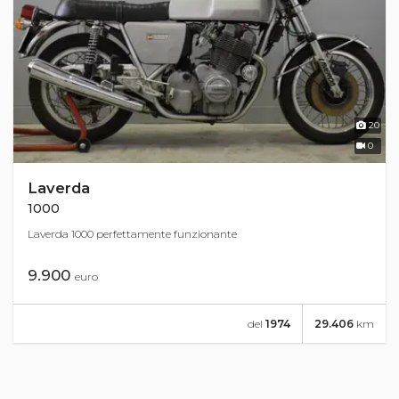
20
0
Laverda
1000
Laverda 1000 perfettamente funzionante
9.900
euro
del
1974
29.406
km