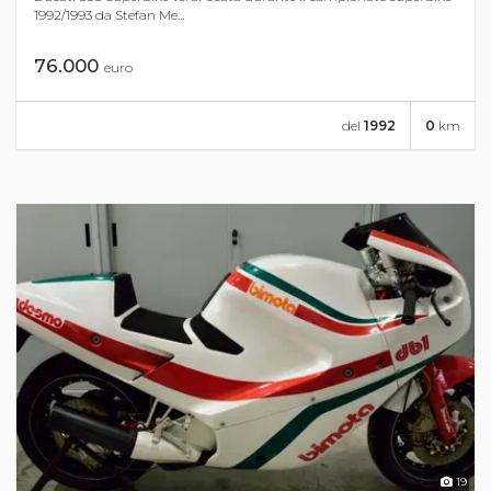
1992/1993 da Stefan Me...
76.000
euro
del
1992
0
km
19