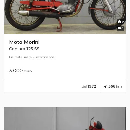
9
0
Moto Morini
Corsaro 125 SS
Da restaurare Funzionante
3.000
euro
del
1972
41.566
km