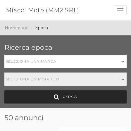
Miacci Moto (MM2 SRL)
Togg
navig
Homepage
Epoca
Ricerca epoca
SELEZIONA UNA MARCA
SELEZIONA UN MODELLO
CERCA
50 annunci