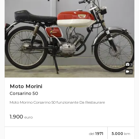
9
0
Moto Morini
Corsarino 50
Moto Morino Corsarino 50 funzionante Da Restaurare
1.900
euro
del
1971
5.000
km