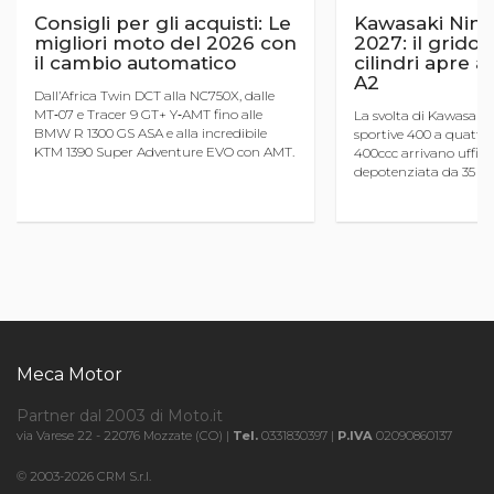
Consigli per gli acquisti: Le
Kawasaki Ninj
migliori moto del 2026 con
2027: il grido 
il cambio automatico
cilindri apre a
A2
Dall’Africa Twin DCT alla NC750X, dalle
MT‑07 e Tracer 9 GT+ Y‑AMT fino alle
La svolta di Kawasaki p
BMW R 1300 GS ASA e alla incredibile
sportive 400 a quattro 
KTM 1390 Super Adventure EVO con AMT.
400ccc arrivano uffici
Tutte le caratteristiche essenziali per
depotenziata da 35 kW
orientarsi nel mondo delle moto ...
Una notizia pazzesca p
motociclisti che sognano
Meca Motor
Partner dal 2003 di Moto.it
via Varese 22 - 22076 Mozzate (CO) |
Tel.
0331830397 |
P.IVA
02090860137
© 2003-2026 CRM S.r.l.