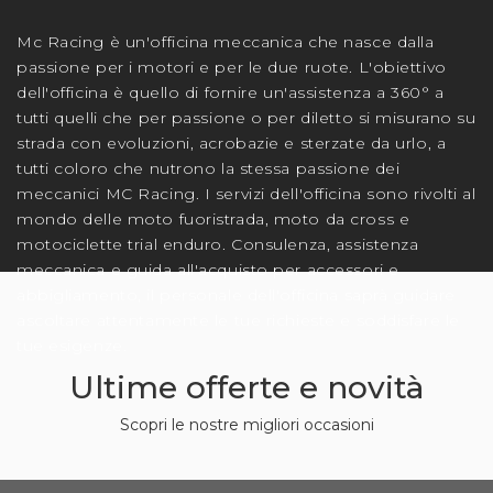
Mc Racing è un'officina meccanica che nasce dalla
passione per i motori e per le due ruote. L'obiettivo
dell'officina è quello di fornire un'assistenza a 360° a
tutti quelli che per passione o per diletto si misurano su
strada con evoluzioni, acrobazie e sterzate da urlo, a
tutti coloro che nutrono la stessa passione dei
meccanici MC Racing. I servizi dell'officina sono rivolti al
mondo delle moto fuoristrada, moto da cross e
motociclette trial enduro. Consulenza, assistenza
meccanica e guida all'acquisto per accessori e
abbigliamento, il personale dell'officina saprà guidare
ascoltare attentamente le tue richieste e soddisfare le
tue esigenze.
Ultime offerte e novità
Scopri le nostre migliori occasioni