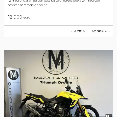
12 mesi di garanzia con possibilità di estensione a 24 mesi con
assistenza stradale abbina...
12.900
euro
del
2019
42.008
km
9