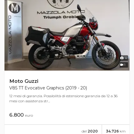
12
1
Moto Guzzi
V85 TT Evocative Graphics (2019 - 20)
12 mesi di garanzia. Possibilità di estensione garanzia da 12 a 36
mesi con assistenza str...
6.800
euro
del
2020
34.726
km