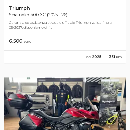
Triumph
Scrambler 400 XC (2025 - 26)
Garanzia ed assistenza stradale ufficiale Triumph valida fino al
09/2027, disponiamo di fi...
6.500
euro
del
2025
331
km