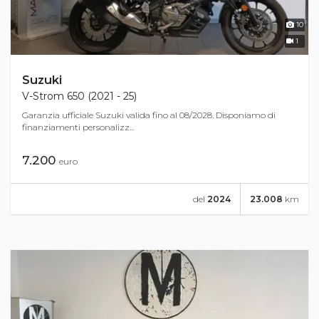
10
1
Suzuki
V-Strom 650 (2021 - 25)
Garanzia ufficiale Suzuki valida fino al 08/2028. Disponiamo di
finanziamenti personalizz...
7.200
euro
del
2024
23.008
km