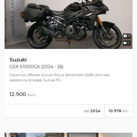
11
1
Suzuki
GSX-S1000GX (2024 - 26)
Garanzia ufficiale Suzuki fino a Settembre 2028, oltre alla
assistenza stradale Suzuki fin...
12.900
euro
del
2024
10.978
km