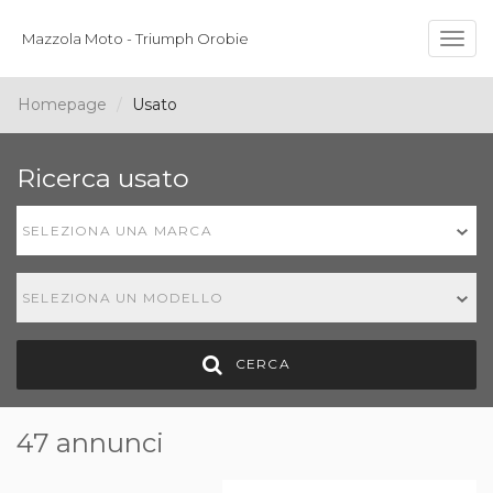
Mazzola Moto - Triumph Orobie
Togg
navig
Homepage
Usato
Ricerca usato
SELEZIONA UNA MARCA
SELEZIONA UN MODELLO
CERCA
47 annunci