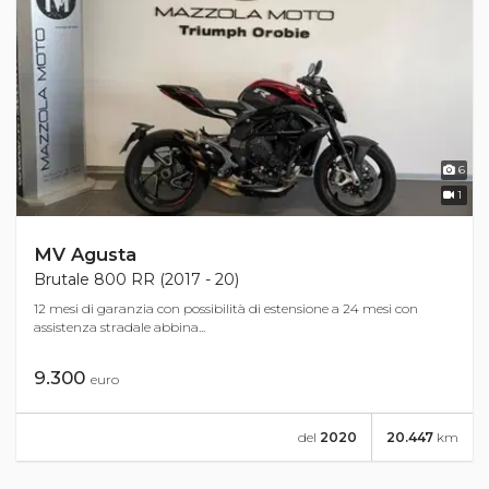
6
1
MV Agusta
Brutale 800 RR (2017 - 20)
12 mesi di garanzia con possibilità di estensione a 24 mesi con
assistenza stradale abbina...
9.300
euro
del
2020
20.447
km