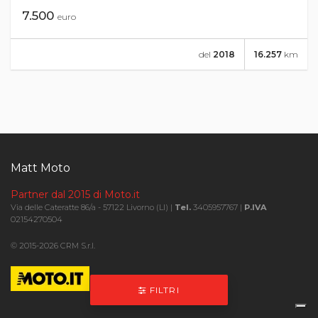
7.500
euro
del
2018
16.257
km
Matt Moto
Partner dal 2015 di Moto.it
Via delle Cateratte 86/a - 57122 Livorno (LI) |
Tel.
3405957767 |
P.IVA
02154270504
© 2015-2026 CRM S.r.l.
FILTRI