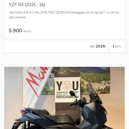
YZF R3 (2025 - 26)
Yamaha R3 A CHILOMETRO ZERO!!!Passaggio di propriet? a carico
del cliente.
5.900
euro
del
2026
1
km