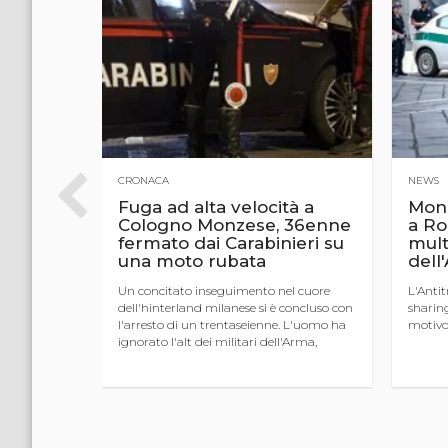
CRONACA
NEWS
clista e
Fuga ad alta velocità a
Mono
vamo!
Cologno Monzese, 36enne
a Ro
fermato dai Carabinieri su
mult
 è solo un
una moto rubata
dell
ma un vero e
ltura
Un concitato inseguimento nel cuore
L'Antit
di riguardo
dell'hinterland milanese si è concluso con
sharing
e e la
l'arresto di un trentaseienne. L'uomo ha
motiv
ta una
ignorato l'alt dei militari dell'Arma,
scatenando un pericoloso inseguimento
per le vie ci ...