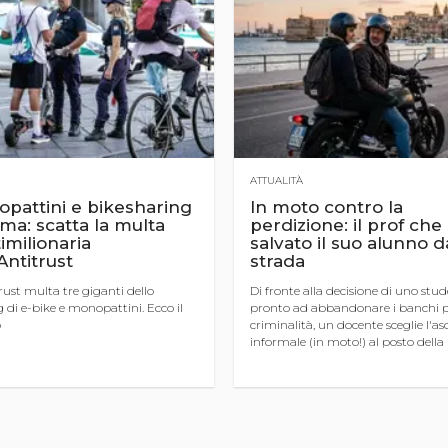
ATTUALITÀ
pattini e bikesharing
In moto contro la
ma: scatta la multa
perdizione: il prof che
imilionaria
salvato il suo alunno d
'Antitrust
strada
rust multa tre giganti dello
Di fronte alla decisione di uno stu
 di e-bike e monopattini. Ecco il
pronto ad abbandonare i banchi p
o
criminalità, un docente sceglie l'as
informale (in moto!) al posto della
punizione, dimostrando il valore d
presenza anche fuori dall ...