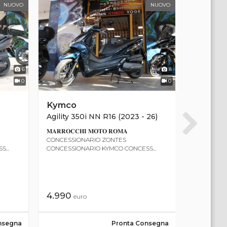
NUOVO
NUOVO
6
8
0
0
Kymco
Zontes
Agility 350i NN R16 (2023 - 26)
ZT368-E 
𝐌𝐀𝐑𝐑𝐎𝐂𝐂𝐇𝐈 𝐌𝐎𝐓𝐎 𝐑𝐎𝐌𝐀
𝐌𝐀𝐑𝐑𝐎𝐂𝐂
CONCESSIONARIO ZONTES
CONCESSI
...
CONCESSIONARIO KYMCO CONCESS...
CONCESSIO
4.990
4.990
euro
eu
nsegna
Pronta Consegna