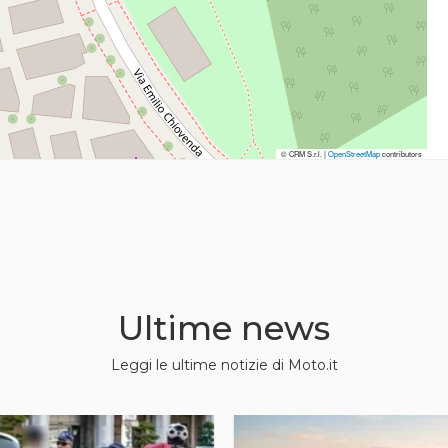
© CRM S.r.l. |
© CRM S.r.l. |
OpenStreetMap
OpenStreetMap
contributors
contributors
Ultime news
Leggi le ultime notizie di Moto.it