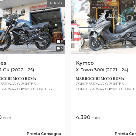
NUOVO
9
0
tes
Kymco
-GK (2022 - 25)
X-Town 300i (2021 - 24)
𝐂𝐂𝐇𝐈 𝐌𝐎𝐓𝐎 𝐑𝐎𝐌𝐀
𝐌𝐀𝐑𝐑𝐎𝐂𝐂𝐇𝐈 𝐌𝐎𝐓𝐎 𝐑𝐎𝐌𝐀
SSIONARIO ZONTES
CONCESSIONARIO ZONTES
SSIONARIO KYMCO CONCESS...
CONCESSIONARIO KYMCO CONCESS
0
4.390
euro
euro
Pronta Consegna
Pronta Co