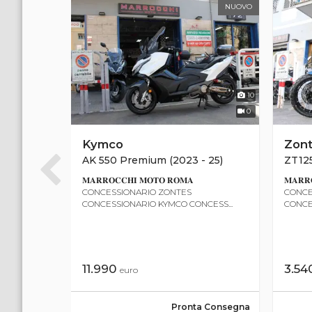
NUOVO
NUOVO
12
10
0
0
Kymco
Zon
AK 550 Premium (2023 - 25)
ZT125
𝐌𝐀𝐑𝐑𝐎𝐂𝐂𝐇𝐈 𝐌𝐎𝐓𝐎 𝐑𝐎𝐌𝐀
𝐌𝐀𝐑𝐑
CONCESSIONARIO ZONTES
CONCE
CESS...
CONCESSIONARIO KYMCO CONCESS...
CONCE
11.990
3.54
euro
a Consegna
Pronta Consegna