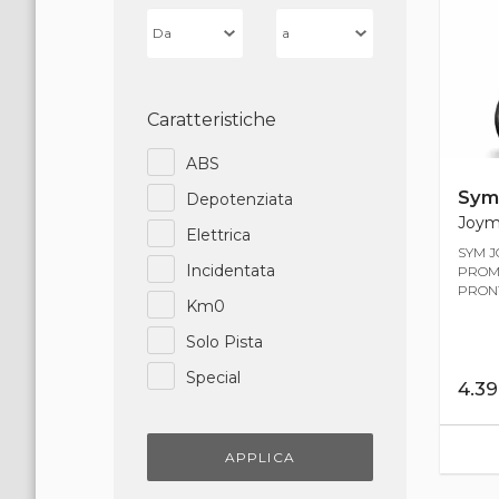
Caratteristiche
ABS
Sym
Depotenziata
Joyma
Elettrica
SYM J
Incidentata
PROMO
PRONTA
Km0
Solo Pista
Special
4.3
APPLICA