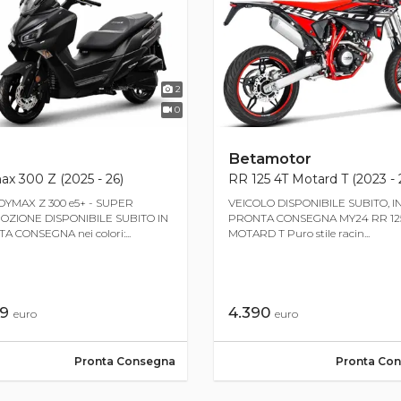
2
0
Betamotor
x 300 Z (2025 - 26)
RR 125 4T Motard T (2023 - 
OYMAX Z 300 e5+ - SUPER
VEICOLO DISPONIBILE SUBITO, I
ZIONE DISPONIBILE SUBITO IN
PRONTA CONSEGNA MY24 RR 125
 CONSEGNA nei colori:...
MOTARD T Puro stile racin...
99
4.390
euro
euro
Pronta Consegna
Pronta Co