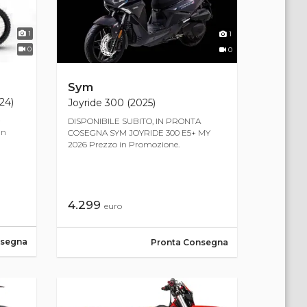
1
1
0
0
Sym
24)
Joyride 300 (2025)
+
DISPONIBILE SUBITO, IN PRONTA
un
COSEGNA SYM JOYRIDE 300 E5+ MY
2026 Prezzo in Promozione.
4.299
euro
nsegna
Pronta Consegna