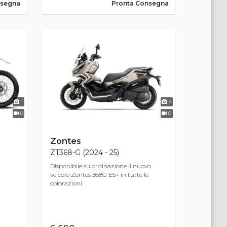
nsegna
Pronta Consegna
1
4
0
0
Zontes
ZT368-G (2024 - 25)
Disponibile su ordinazione il nuovo
veicolo Zontes 368G E5+ in tutte le
colorazioni