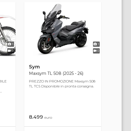
1
1
0
0
Sym
Maxsym TL 508 (2025 - 26)
BILE
PREZZO IN PROMOZIONE Maxsym 508
TL TCS Disponibile in pronta consegna.
.
8.499
euro