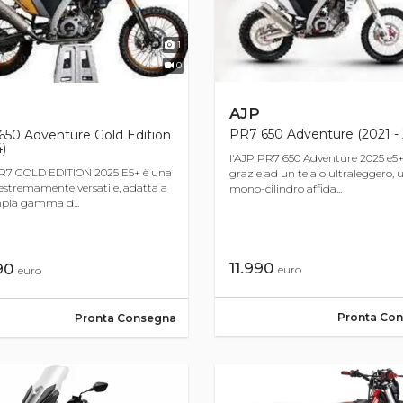
1
0
AJP
PR7 650 Adventure (2021 - 
650 Adventure Gold Edition
)
l'AJP PR7 650 Adventure 2025 e5
R7 GOLD EDITION 2025 E5+ è una
grazie ad un telaio ultraleggero, 
stremamente versatile, adatta a
mono-cilindro affida...
pia gamma d...
11.990
990
euro
euro
Pronta Co
Pronta Consegna