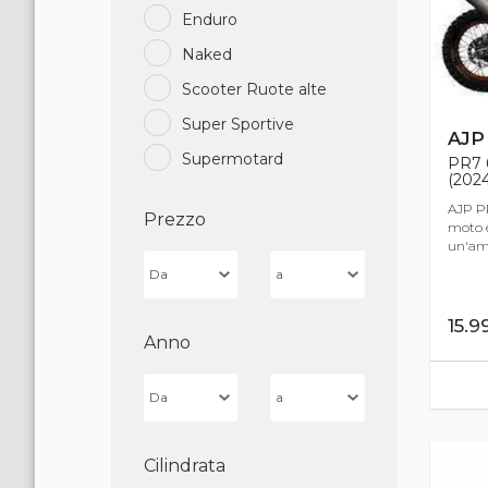
Enduro
Naked
Scooter Ruote alte
Super Sportive
AJP
Supermotard
PR7 
(2024
AJP P
Prezzo
moto e
un'am
15.
Anno
Cilindrata