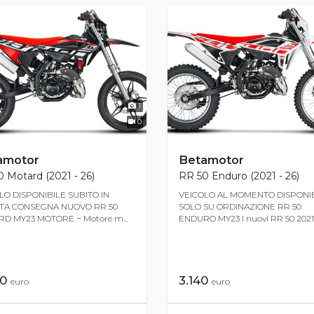
1
0
amotor
Betamotor
 Motard (2021 - 26)
RR 50 Enduro (2021 - 26)
LO DISPONIBILE SUBITO IN
VEICOLO AL MOMENTO DISPONI
TA CONSEGNA NUOVO RR 50
SOLO SU ORDINAZIONE RR 50
D MY23 MOTORE − Motore m...
ENDURO MY23 I nuovi RR 50 2021..
40
3.140
euro
euro