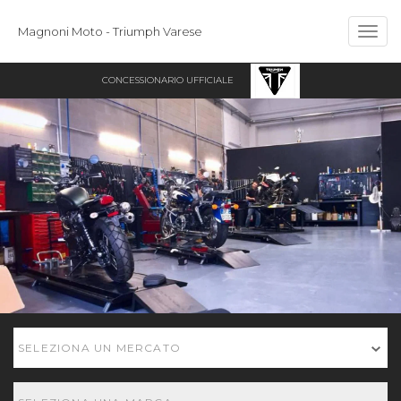
Magnoni Moto - Triumph Varese
Togg
navig
CONCESSIONARIO UFFICIALE
SELEZIONA UN MERCATO