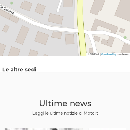
© CRM S.r.l. |
© CRM S.r.l. |
OpenStreetMap
OpenStreetMap
contributors
contributors
Le altre sedi
Ultime news
Leggi le ultime notizie di Moto.it