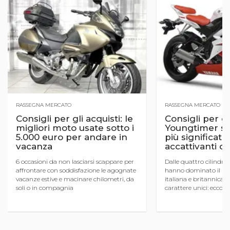
RASSEGNA MERCATO
RASSEGNA MERCATO
Consigli per gli acquisti: le
Consigli per gli
migliori moto usate sotto i
Youngtimer sp
5.000 euro per andare in
più significati
vacanza
accattivanti de
6 occasioni da non lasciarsi scappare per
Dalle quattro cilindri
affrontare con soddisfazione le agognate
hanno dominato il merc
vacanze estive e macinare chilometri, da
italiana e britannica c
soli o in compagnia
carattere unici: ecco l
accattivanti che hanno d