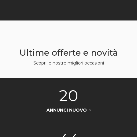
Il perchè è presto detto, la gamma Triumph è ricca
di grandi moto, dalle bicilindriche Modern Classic
alle splendide Cruiser fino ad arrivare al top di
gamma per bellezza, guidabilità e godimento, le
Urban Sports.
Ultime offerte e novità
Scopri le nostre migliori occasioni
20
ANNUNCI NUOVO