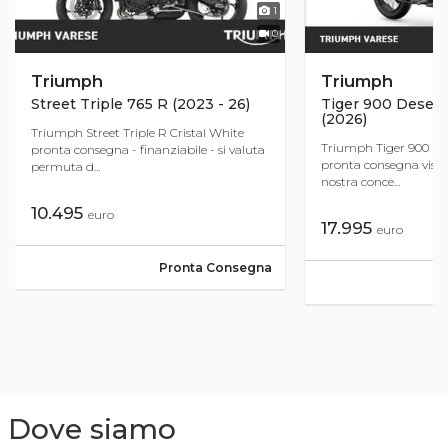
1
0
Triumph
Triumph
Street Triple 765 R (2023 - 26)
Tiger 900 Desert 
(2026)
Triumph Street Triple R Cristal White
Triumph Tiger 900 Ral
pronta consegna - finanziabile - si valuta
pronta consegna vision
permuta d...
nostra conce...
10.495
euro
17.995
euro
Pronta Consegna
Dove siamo