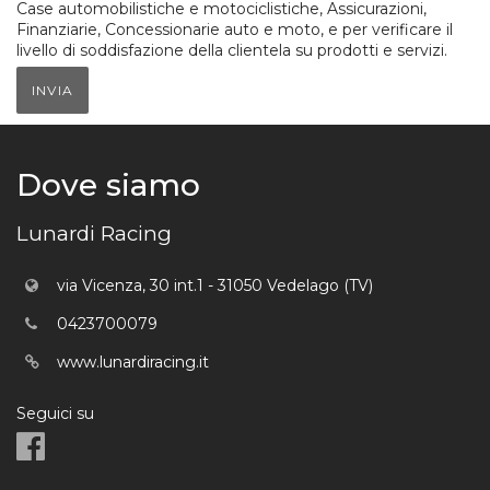
Case automobilistiche e motociclistiche, Assicurazioni,
Finanziarie, Concessionarie auto e moto, e per verificare il
livello di soddisfazione della clientela su prodotti e servizi.
INVIA
Dove siamo
Lunardi Racing
via Vicenza, 30 int.1 - 31050 Vedelago (TV)
0423700079
www.lunardiracing.it
Seguici su