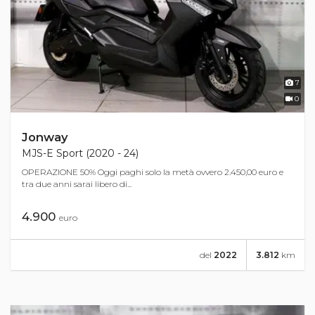
7
0
Jonway
MJS-E Sport (2020 - 24)
OPERAZIONE 50% Oggi paghi solo la metà ovvero 2.450,00 euro e
tra due anni sarai libero di...
4.900
euro
del
2022
3.812
km