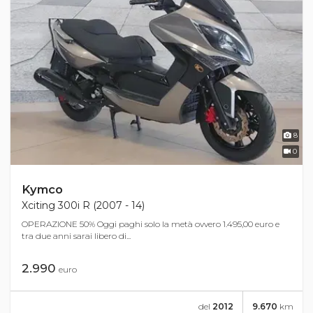
8
0
Kymco
Xciting 300i R (2007 - 14)
OPERAZIONE 50% Oggi paghi solo la metà ovvero 1.495,00 euro e
tra due anni sarai libero di...
2.990
euro
del
2012
9.670
km