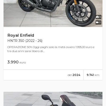
8
0
Royal Enfield
HNTR 350 (2022 - 26)
OPERAZIONE 50% Oggi paghi solo la metà ovvero 1.995,00 euro e
tra due anni sarai libero di...
3.990
euro
del
2024
9.741
km