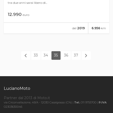
tra due anni sarai libero di...
12.990
euro
del
2019
6.956
km
33
34
35
36
37
LucianoMoto
Partner dal 2013 di Moto.it
via Circonvallazione, 49/A - 12030 Casalgrasso (CN) |
Tel.
011 9755700 |
P.IVA
02303630046