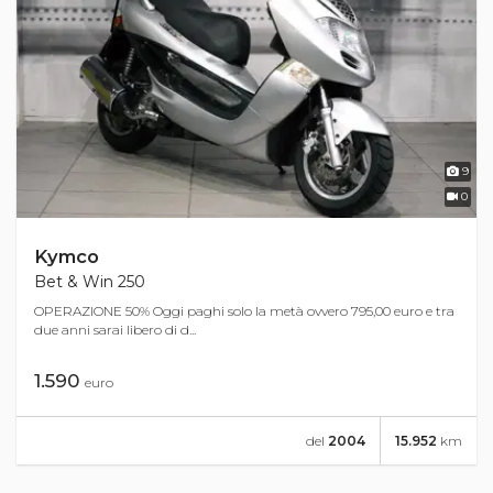
9
0
Kymco
Bet & Win 250
OPERAZIONE 50% Oggi paghi solo la metà ovvero 795,00 euro e tra
due anni sarai libero di d...
1.590
euro
del
2004
15.952
km