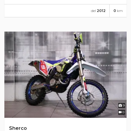
del
2012
0
km
9
0
Sherco