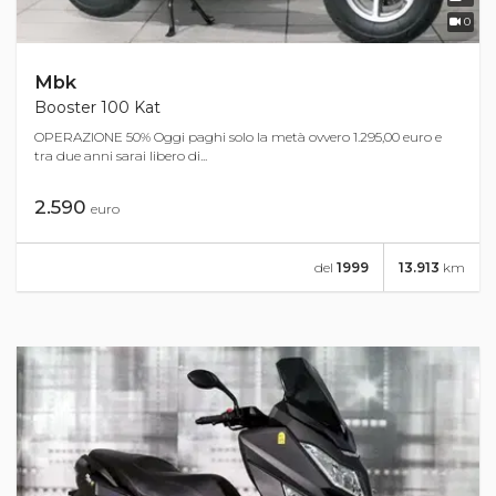
0
Mbk
Booster 100 Kat
OPERAZIONE 50% Oggi paghi solo la metà ovvero 1.295,00 euro e
tra due anni sarai libero di...
2.590
euro
del
1999
13.913
km