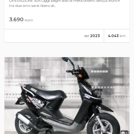
OPERAZIONE 50% Oggi paghi solo la metà ovvero 1.845,00 euro e
tra due anni sarai libero di...
3.690
euro
del
2023
4.043
km
8