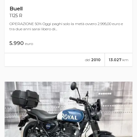
Buell
1125 R
OPERAZIONE 50% Oggi paghi solo la metà ovvero 2.995,00 euro e
tra due anni sarai libero di...
5.990
euro
del
2010
13.027
km