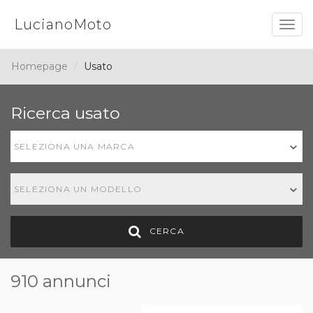
LucianoMoto
Togg
navig
Homepage
Usato
Ricerca usato
SELEZIONA UNA MARCA
SELEZIONA UN MODELLO
CERCA
910 annunci