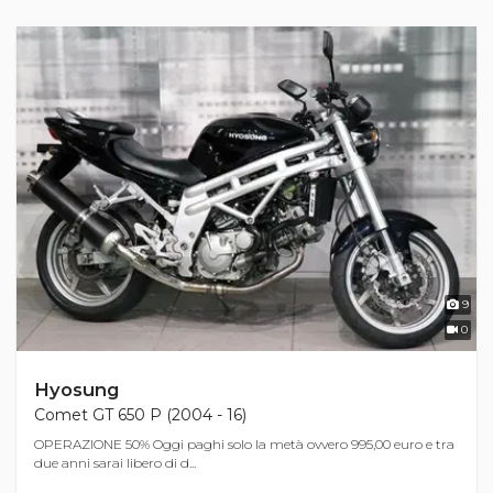
9
0
Hyosung
Comet GT 650 P (2004 - 16)
OPERAZIONE 50% Oggi paghi solo la metà ovvero 995,00 euro e tra
due anni sarai libero di d...