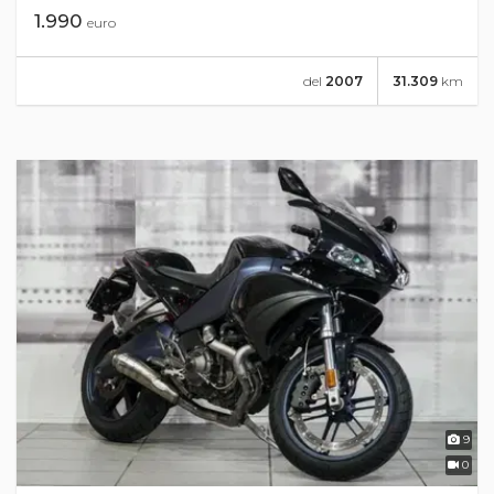
1.990
euro
del
2007
31.309
km
9
0