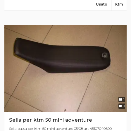
Usato
Ktm
1
0
Sella per ktm 50 mini adventure
Sella bassa per ktm 50 mini adventure 05/08 art 45107040600