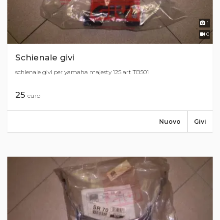
1
0
Schienale givi
schienale givi per yamaha majesty 125 art TB501
25
euro
Nuovo
Givi