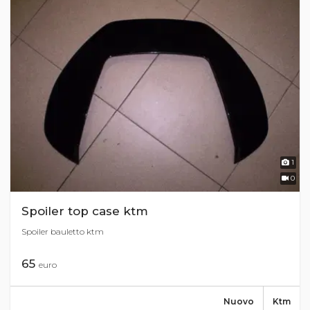
1
0
Spoiler top case ktm
Spoiler bauletto ktm
65
euro
Nuovo
Ktm