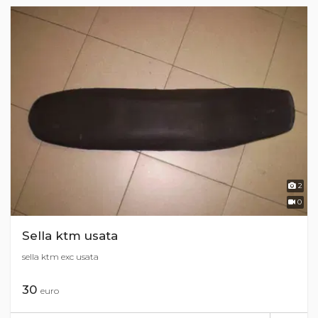
2
0
Sella ktm usata
sella ktm exc usata
30
euro