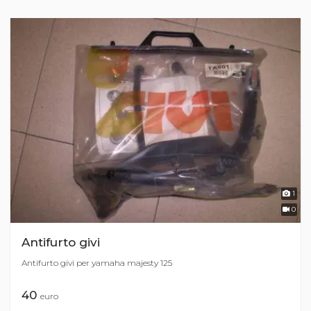
1
0
Antifurto givi
Antifurto givi per yamaha majesty 125
40
euro