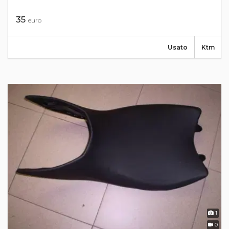
35
euro
Usato
Ktm
1
0