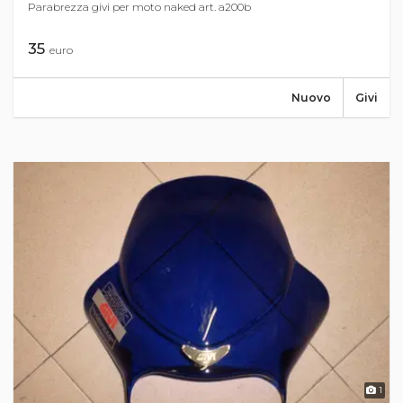
Parabrezza givi per moto naked art. a200b
35
euro
Nuovo
Givi
1