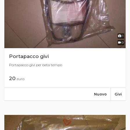
1
0
Portapacco givi
Portapacco givi per beta tempo
20
euro
Nuovo
Givi