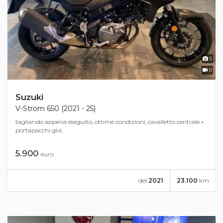
5
0
Suzuki
V-Strom 650 (2021 - 25)
tagliando appena eseguito, ottime condizioni, cavalletto centrale.+
portapacchi givi.
5.900
euro
del
2021
23.100
km