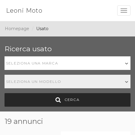
Leoni Moto
Togg
navig
Homepage
Usato
Ricerca usato
SELEZIONA UNA MARCA
SELEZIONA UN MODELLO
CERCA
19 annunci