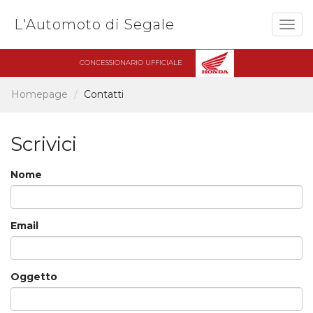
L'Automoto di Segale
Togg
navig
CONCESSIONARIO UFFICIALE
Homepage
Contatti
Scrivici
Nome
Email
Oggetto