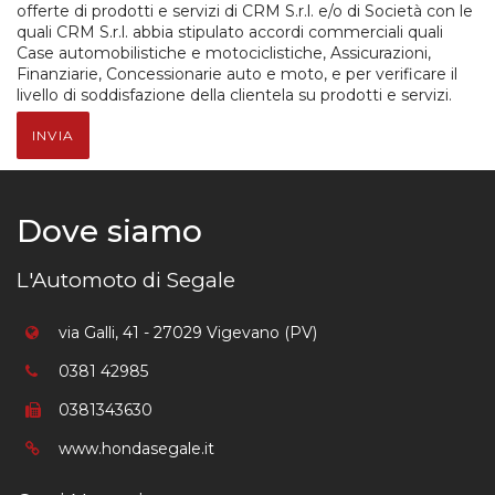
offerte di prodotti e servizi di CRM S.r.l. e/o di Società con le
quali CRM S.r.l. abbia stipulato accordi commerciali quali
Case automobilistiche e motociclistiche, Assicurazioni,
Finanziarie, Concessionarie auto e moto, e per verificare il
livello di soddisfazione della clientela su prodotti e servizi.
INVIA
Dove siamo
L'Automoto di Segale
via Galli, 41 - 27029 Vigevano (PV)
0381 42985
0381343630
www.hondasegale.it