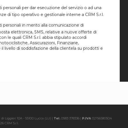
i personali per dar esecuzione del servizio o ad una
ze di tipo operativo e gestionale interne a CRM S.r.l.
i personali in merito alla comunicazione di
osta elettronica, SMS, relative a nuove offerte di
 con le quali CRM S.r.l. abbia stipulato accordi
ociclistiche, Assicurazioni, Finanziarie,
l livello di soddisfazione della clientela su prodotti e
i di Liggieri 10A - 55100 Lucca (LU) |
Tel.
0583 378336 |
P.IVA
02156580504
26 CRM S.r.l.