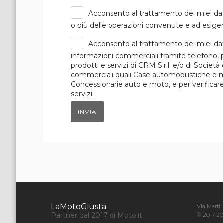
Acconsento al trattamento dei miei dat
o più delle operazioni convenute e ad esigen
Acconsento al trattamento dei miei dat
informazioni commerciali tramite telefono, p
prodotti e servizi di CRM S.r.l. e/o di Società
commerciali quali Case automobilistiche e mot
Concessionarie auto e moto, e per verificare i
servizi.
INVIA
LaMotoGiusta
Via Martir
Partner dal 2017 di Moto.it
© 2017-20