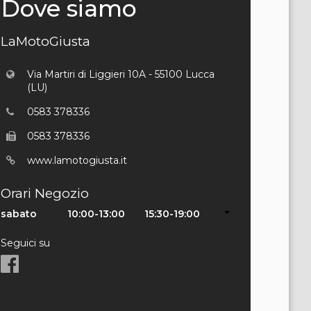
Dove siamo
LaMotoGiusta
Via Martiri di Liggieri 10A - 55100 Lucca
(LU)
0583 378336
0583 378336
www.lamotogiusta.it
Orari Negozio
sabato
10:00-13:00
15:30-19:00
Seguici su