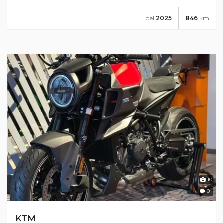
del
2025
846
km
10
0
KTM