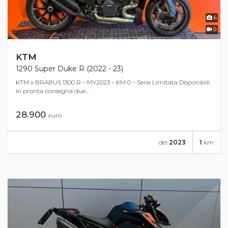
6
0
KTM
1290 Super Duke R (2022 - 23)
KTM x BRABUS 1300 R – MY2023 – KM 0 – Serie Limitata Disponibili
in pronta consegna due...
28.900
euro
del
2023
1
km