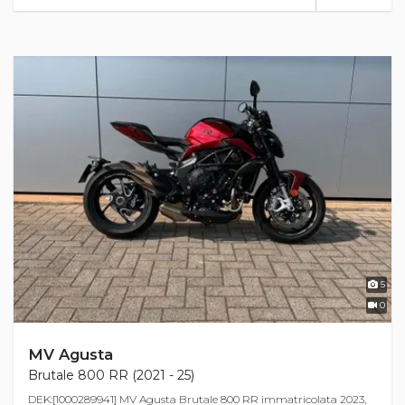
5
0
MV Agusta
Brutale 800 RR (2021 - 25)
DEK:[1000289941] MV Agusta Brutale 800 RR immatricolata 2023,