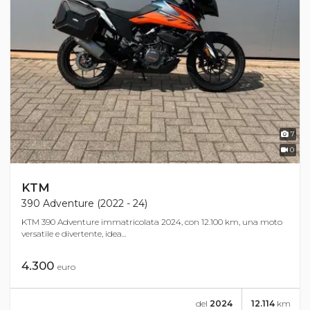
7
0
KTM
390 Adventure (2022 - 24)
KTM 390 Adventure immatricolata 2024, con 12.100 km, una moto
versatile e divertente, idea...
4.300
euro
del
2024
12.114
km