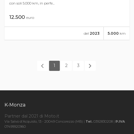
con soli 5.000 km, in perfe...
12.500
euro
del
2023
5.000
km
1
2
3
K-Monza
Partner dal 2021 di Moto.it
Via Salvo d'Acquisto, 13 - 20049 Concorezzo (MB) |
Tel.
0392830208 |
P.IVA
07499920960