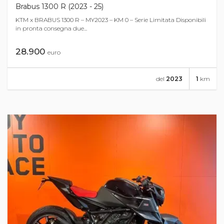
Brabus 1300 R (2023 - 25)
KTM x BRABUS 1300 R – MY2023 – KM 0 – Serie Limitata Disponibili
in pronta consegna due...
28.900
euro
del
2023
1
km