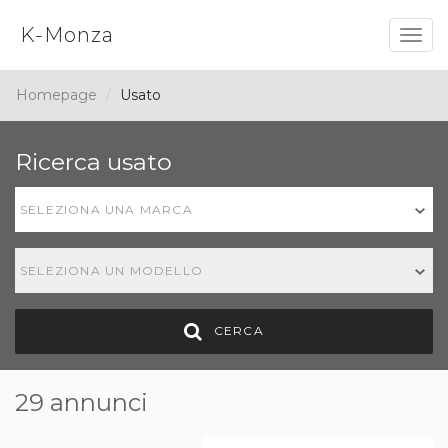
K-Monza
Togg
navig
Homepage
Usato
Ricerca usato
SELEZIONA UNA MARCA
SELEZIONA UN MODELLO
CERCA
29 annunci