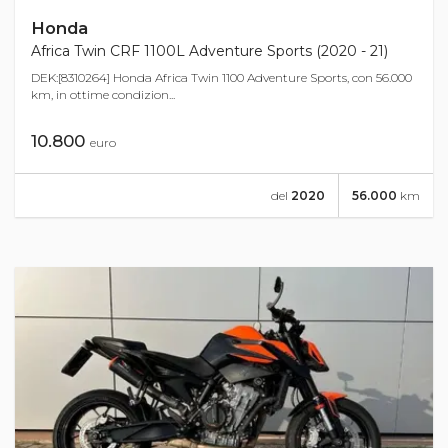
Honda
Africa Twin CRF 1100L Adventure Sports (2020 - 21)
DEK:[8310264] Honda Africa Twin 1100 Adventure Sports, con 56.000
km, in ottime condizion...
10.800
euro
del
2020
56.000
km