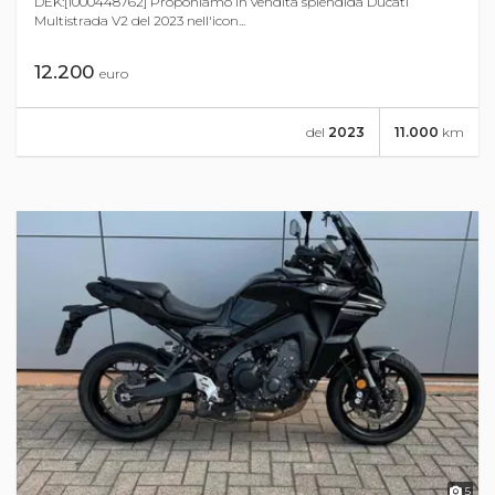
DEK:[1000448762] Proponiamo in vendita splendida Ducati
Multistrada V2 del 2023 nell'icon...
12.200
euro
del
2023
11.000
km
5