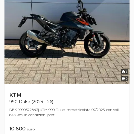
5
0
KTM
990 Duke (2024 - 26)
DEK:[1000372843] KTM 990 Duke immatricolata 07/2025, con soli
846 km, in condizioni prati...
10.600
euro