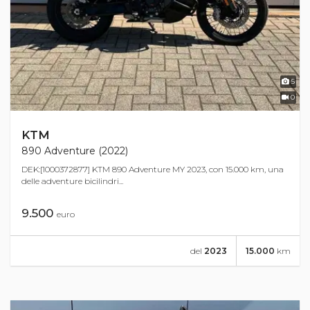
5
0
KTM
890 Adventure (2022)
DEK:[1000372877] KTM 890 Adventure MY 2023, con 15.000 km, una
delle adventure bicilindri...
9.500
euro
del
2023
15.000
km