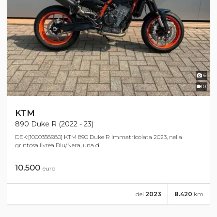
6
0
KTM
890 Duke R (2022 - 23)
DEK:[1000358980] KTM 890 Duke R immatricolata 2023, nella
grintosa livrea Blu/Nera, una d...
10.500
euro
del
2023
8.420
km