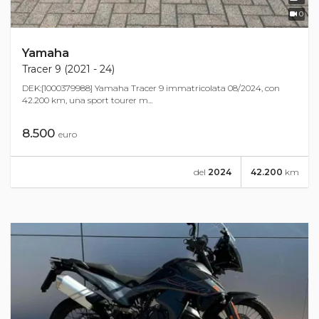
0
Yamaha
Tracer 9 (2021 - 24)
DEK:[1000379988] Yamaha Tracer 9 immatricolata 08/2024, con
42.200 km, una sport tourer m...
8.500
euro
del
2024
42.200
km