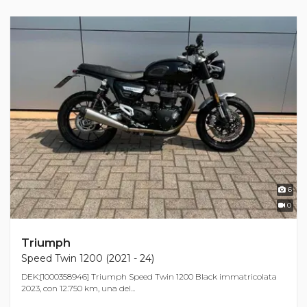
6
0
Triumph
Speed Twin 1200 (2021 - 24)
DEK:[1000358946] Triumph Speed Twin 1200 Black immatricolata
2023, con 12.750 km, una del...