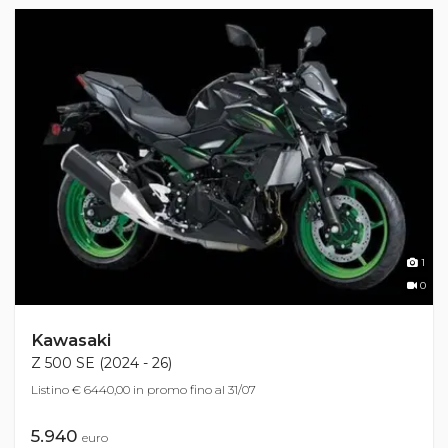
1
0
Kawasaki
Z 500 SE (2024 - 26)
Listino € 6440,00 in promo fino al 31/07
5.940
euro