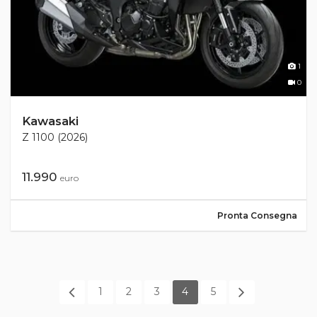
1
0
Kawasaki
Z 1100 (2026)
11.990
euro
Pronta Consegna
1
2
3
4
5