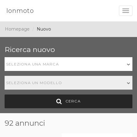
Ionmoto
Togg
navig
Homepage
Nuovo
Ricerca nuovo
SELEZIONA UNA MARCA
SELEZIONA UN MODELLO
CERCA
92 annunci